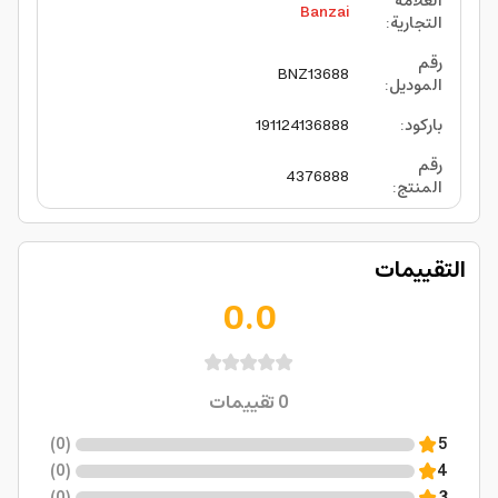
العلامة
Banzai
التجارية
:
رقم
BNZ13688
الموديل
:
باركود
:
191124136888
رقم
4376888
المنتج
:
التقييمات
0.0
0
تقييمات
)
0
(
5
)
0
(
4