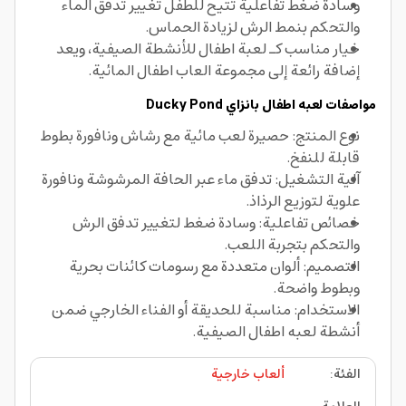
وسادة ضغط تفاعلية تتيح للطفل تغيير تدفق الماء
والتحكم بنمط الرش لزيادة الحماس.
خيار مناسب كـ لعبة اطفال للأنشطة الصيفية، ويعد
إضافة رائعة إلى مجموعة العاب اطفال المائية.
مواصفات لعبه اطفال
بانزاي
Ducky Pond
نوع المنتج: حصيرة لعب مائية مع رشاش ونافورة بطوط
قابلة للنفخ.
آلية التشغيل: تدفق ماء عبر الحافة المرشوشة ونافورة
علوية لتوزيع الرذاذ.
خصائص تفاعلية: وسادة ضغط لتغيير تدفق الرش
والتحكم بتجربة اللعب.
التصميم: ألوان متعددة مع رسومات كائنات بحرية
وبطوط واضحة.
الاستخدام: مناسبة للحديقة أو الفناء الخارجي ضمن
أنشطة لعبه اطفال الصيفية.
الفئة
:
ألعاب خارجية