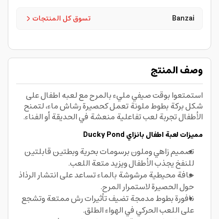
Banzai
تسوق كل المنتجات
وصف المنتج
استمتعوا بوقت صيفي مليء بالمرح مع لعبه اطفال على
شكل بركة بطوط ملونة تعمل كحصيرة رشاش ماء، لتمنح
الأطفال تجربة لعب تفاعلية منعشة في الحديقة أو الفناء.
مميزات لعبة اطفال
بانزاي
Ducky Pond
تصميم زاهي وملون برسومات بحرية وبطتين قابلتين
للنفخ يجذب الأطفال ويزيد متعة اللعب.
حافة محيطية مرشوشة بالماء تساعد على انتشار الرذاذ
حول الحصيرة لاستمرار المرح.
نافورة بطوط مدمجة تضيف تأثيرات رش ممتعة وتشجع
على اللعب الحركي في الهواء الطلق.