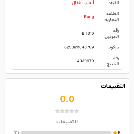
الفئة
:
ألعاب أطفال
العلامة
Bang
التجارية
:
رقم
BT310
الموديل
:
باركود
:
6253811640789
رقم
4339679
المنتج
:
التقييمات
0.0
0
تقييمات
)
0
(
5