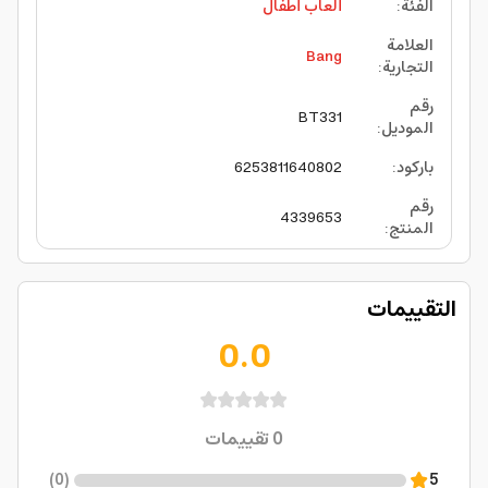
الفئة
:
ألعاب أطفال
العلامة
Bang
التجارية
:
رقم
BT331
الموديل
:
باركود
:
6253811640802
رقم
4339653
المنتج
:
التقييمات
0.0
0
تقييمات
)
0
(
5