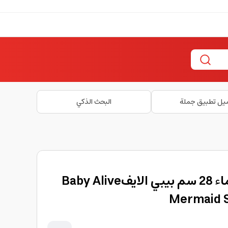
يل تطبيق جملة
البحث الذكي
لعبة دمية مقاومة للماء 28 سم بيبي الايفBaby Alive
Mermaid S