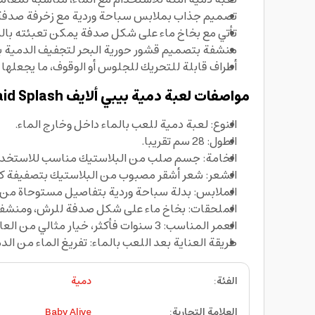
تصميم جذاب بملابس سباحة وردية مع زخرفة صدفة 
تأتي مع بخاخ ماء على شكل صدفة يمكن تعبئته بالماء
منشفة بتصميم قشور حورية البحر لتجفيف الدمية بع
أطراف قابلة للتحريك للجلوس أو الوقوف، ما يجعلها 
مواصفات لعبة دمية بيبي ألايف Mermaid Splash
النوع: لعبة دمية للعب بالماء داخل وخارج الماء.
الطول: 28 سم تقريبا.
الخامة: جسم صلب من البلاستيك مناسب للاستخدام
الشعر: شعر أشقر مصبوب من البلاستيك بتصفيفة 
الملابس: بدلة سباحة وردية بتفاصيل مستوحاة من ا
الملحقات: بخاخ ماء على شكل صدفة للرش، ومنشفة
العمر المناسب: 3 سنوات فأكثر، خيار مثالي من العاب اطفال لتنمية الخيال والتقمص واللعب التفاعلي.
طريقة العناية بعد اللعب بالماء: تفريغ الماء من 
الفئة
:
دمية
العلامة التجارية
:
Baby Alive