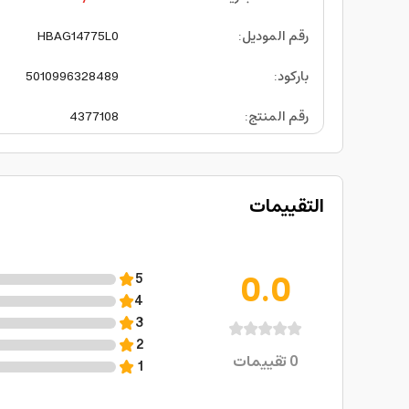
رقم الموديل
:
HBAG14775L0
باركود
:
5010996328489
رقم المنتج
:
4377108
التقييمات
0.0
5
4
3
2
0
تقييمات
1