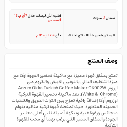
اطلبه الآن ليصلك خلال
7 أيام
،
13
ضمان
2
سنوات
أغسطس
لا يمكن شحن هذا المنتج لبلدك
دفع
عند الإستلام
وصف المنتج
تمتع بمذاق قهوة مميزة مع ماكينة تحضير القهوة اوكا مع
ميزة التنظيف الذاتي باللونين الابيض والكروم من
ارزوم Arzum Okka Turkish Coffee Maker OK002W
(White & Chrome). تعد ماكينة تحضير القهوة التركية
اوزروم أوكا إضافة راقية تمزج بين التراث العريق والتقنيات
الحديثة المتطورة، حيث تمنحك قهوة تركية مثالية بقوام
متجانس ورغوة غنية وبنكهة أصيلة تلبي أعلى معايير
الجودة والمذاق المميز الذي يرغب بهما أي محب للقهوة
التركية.