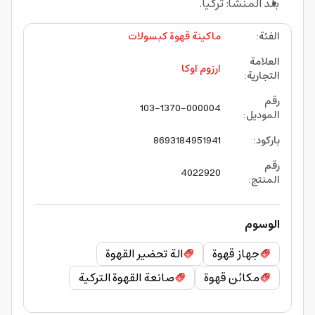
بلد المنشأ: تركيا.
الفئة
:
ماكينة قهوة كبسولات
العلامة
ارزوم اوكا
التجارية
:
رقم
103-1370-000004
الموديل
:
باركود
:
8693184951941
رقم
4022920
المنتج
:
الوسوم
جهاز قهوة
الة تحضير القهوة
مكائن قهوة
صانعة القهوة التركية