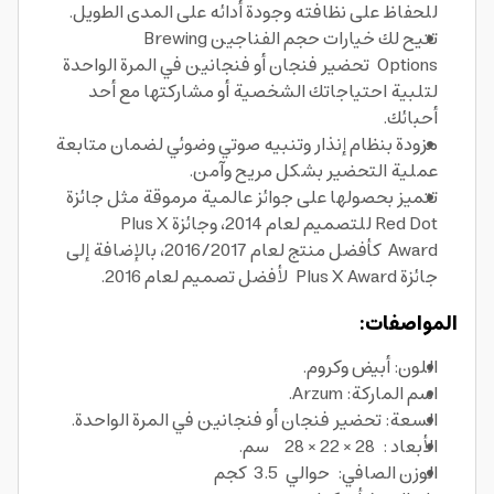
للحفاظ على نظافته وجودة أدائه على المدى الطويل.
تتيح لك خيارات حجم الفناجين Brewing
Options تحضير فنجان أو فنجانين في المرة الواحدة
لتلبية احتياجاتك الشخصية أو مشاركتها مع أحد
أحبائك.
مزودة بنظام إنذار وتنبيه صوتي وضوئي لضمان متابعة
عملية التحضير بشكل مريح وآمن.
تتميز بحصولها على جوائز عالمية مرموقة مثل جائزة
Red Dot للتصميم لعام 2014، وجائزة Plus X
Award كأفضل منتج لعام 2016/2017، بالإضافة إلى
جائزة Plus X Award لأفضل تصميم لعام 2016.
المواصفات:
اللون: أبيض وكروم.
اسم الماركة: Arzum.
السعة: تحضير فنجان أو فنجانين في المرة الواحدة.
الأبعاد : 28 × 22 × 28 سم.
الوزن الصافي: حوالي 3.5 كجم