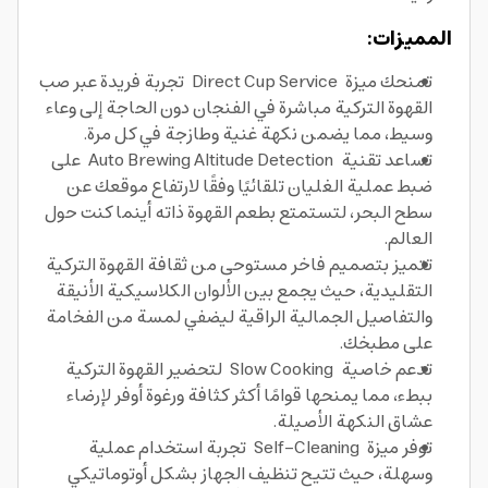
المميزات:
تمنحك ميزة Direct Cup Service تجربة فريدة عبر صب
القهوة التركية مباشرة في الفنجان دون الحاجة إلى وعاء
وسيط، مما يضمن نكهة غنية وطازجة في كل مرة.
تساعد تقنية Auto Brewing Altitude Detection على
ضبط عملية الغليان تلقائيًا وفقًا لارتفاع موقعك عن
سطح البحر، لتستمتع بطعم القهوة ذاته أينما كنت حول
العالم.
تتميز بتصميم فاخر مستوحى من ثقافة القهوة التركية
التقليدية، حيث يجمع بين الألوان الكلاسيكية الأنيقة
والتفاصيل الجمالية الراقية ليضفي لمسة من الفخامة
على مطبخك.
تدعم خاصية Slow Cooking لتحضير القهوة التركية
ببطء، مما يمنحها قوامًا أكثر كثافة ورغوة أوفر لإرضاء
عشاق النكهة الأصيلة.
توفر ميزة Self-Cleaning تجربة استخدام عملية
وسهلة، حيث تتيح تنظيف الجهاز بشكل أوتوماتيكي