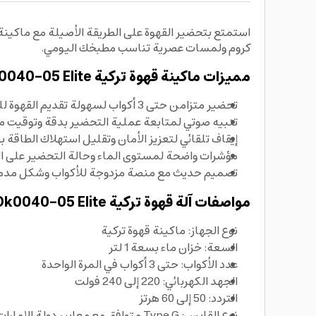
كروم ولمسات عصرية تناسب مطبخك اليومي.
مميزات ماكينة قهوة تركية Arzum Okka Ok0040-05 Elite:
تحضير متزامن حتى 3 أكواب لسهولة تقديم القهوة للعائلة والضيوف
تنبيه صوتي لمتابعة عملية التحضير بدقة وتوقيت م
إيقاف تلقائي لتعزيز الأمان وتقليل استهلاك الطاقة بع
مؤشرات واضحة لمستوى الماء وحالة التحضير على ال
تصميم حديث مع منصة مزدوجة للأكواب وشكل مدمج
مواصفات آلة قهوة تركية Arzum Okka Ok0040-05 Elite:
نوع الجهاز: ماكينة قهوة تركية
السعة: خزان ماء بسعة 1 لتر
عدد الأكواب: حتى 3 أكواب في المرة الواحدة
الجهد الكهربائي: 220 إلى 240 فولت
التردد: 50 إلى 60 هرتز
نوع القابس: Type G متوافق مع معايير دولة الإمارات