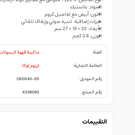
المواد: بلاستيك
اللون: أبيض مع تفاصيل كروم
ميزات إضافية: تنبيه صوتي وإيقاف تلقائي
الأبعاد: 33 × 19 × 27 سم
الوزن: 3.8 كجم
الفئة
:
ماكينة قهوة كبسولات
العلامة التجارية
:
ارزوم اوكا
رقم الموديل
:
OK0040-05
رقم المنتج
:
4338090
التقييمات