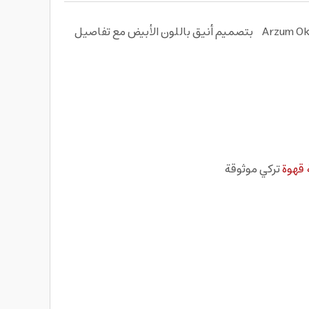
استمتع بتحضير القهوة على الطريقة الأصيلة مع ماكينة قهوة تركي من أرزوم Arzum Okka Ok0040-05 Elite Turkish Coffee Machine بتصميم أنيق باللون الأبيض مع تفاصيل
 قهوة
تركي موثوقة