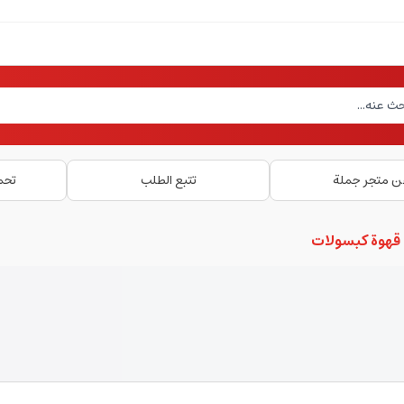
ن متجر جملة
تتبع الطلب
تحم
 قهوة كبسولات