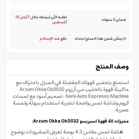
اطلبه الآن ليصلك خلال
7 أيام
،
13
ضمان
2
سنوات
أغسطس
لا يمكن شحن هذا المنتج لبلدك
دفع
عند الإستلام
وصف المنتج
استمتع بتحضير قهوتك المفضلة في المنزل باحتراف مع
ماكينة قهوة بالحليب من أرزوم Arzum Okka Ok0032
Semi Auto Espresso Machine ، تصميم أسود مع لمسات
كروم وشاشة لمس واضحة لتجربة استخدام سهلة ولمسة
عصرية.
مميزات الة قهوة اسبريسو Arzum Okka Ok0032:
شاشة لمس مقاس 4.3 بوصة تعرض المشروبات بوضوح