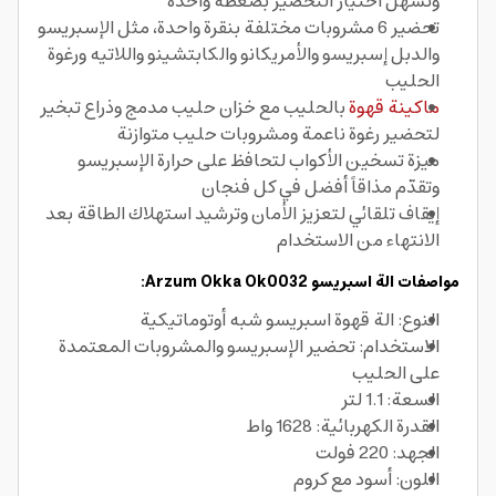
وتسهّل اختيار التحضير بضغطة واحدة
تحضير 6 مشروبات مختلفة بنقرة واحدة، مثل الإسبريسو
والدبل إسبريسو والأمريكانو والكابتشينو واللاتيه ورغوة
الحليب
ماكينة قهوة
بالحليب مع خزان حليب مدمج وذراع تبخير
لتحضير رغوة ناعمة ومشروبات حليب متوازنة
ميزة تسخين الأكواب لتحافظ على حرارة الإسبريسو
وتقدّم مذاقاً أفضل في كل فنجان
إيقاف تلقائي لتعزيز الأمان وترشيد استهلاك الطاقة بعد
الانتهاء من الاستخدام
مواصفات الة اسبريسو Arzum Okka Ok0032:
النوع: الة قهوة اسبريسو شبه أوتوماتيكية
الاستخدام: تحضير الإسبريسو والمشروبات المعتمدة
على الحليب
السعة: 1.1 لتر
القدرة الكهربائية: 1628 واط
الجهد: 220 فولت
اللون: أسود مع كروم