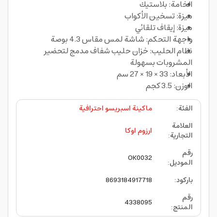
الخامة: بلاستيك
ميزة: تسخين الأكواب
ميزة: إيقاف تلقائي
واجهة التحكم: شاشة لمس مقاس 4.3 بوصة
نظام الحليب: خزان حليب شفاف مدمج لتحضير
المشروبات بسهولة
الأبعاد: 33 × 19 × 27 سم
الوزن: 3.5 كجم
الفئة
:
ماكينة اسبريسو احترافية
العلامة
ارزوم اوكا
التجارية
:
رقم
OK0032
الموديل
:
باركود
:
8693184917718
رقم
4338095
المنتج
: