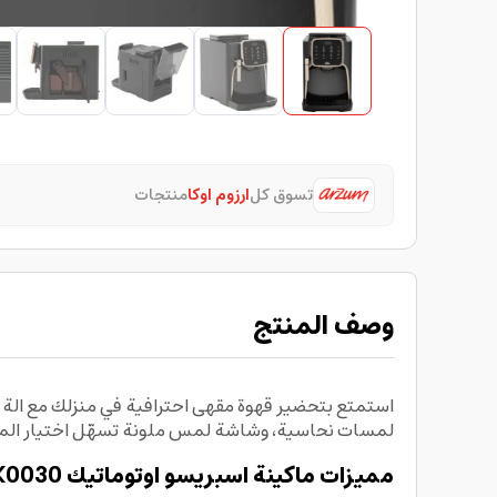
تسوق كل
ارزوم اوكا
منتجات
وصف المنتج
لمسات نحاسية، وشاشة لمس ملونة تسهّل اختيار المش
مميزات ماكينة اسبريسو اوتوماتيك Arzum Okka OK0030: