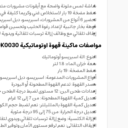
شاشة لمس ملونة واضحة مع أيقونات مشروبات متع
ضغط مضخة 19 بار لاستخلاص غني وكريما كثيفة في كل كوب
تحضير 6 أنواع من المشروبات، اسبريسو، دبل اسبريسو، أمريكانو، آيس أمريكانو، قهوة مطحونة، رغوة حليب عبر فوهة البخار
فوهة بخار جانبية لإعداد رغوة الحليب وتحسين قوام
إيقاف تلقائي مع وظائف إزالة ترسبات تلقائية ويدوية 
مواصفات ماكينة قهوة اوتوماتيكية Arzum Okka OK0030:
النوع: الة اسبريسو أوتوماتيك
سعة خزان الماء: 1.8 لتر
ضغط المضخة: 19 بار
أنواع المشروبات المدعومة: اسبريسو، دبل اسبريسو، 
مصدر القهوة: تدعم القهوة المطحونة أو البودرة
إعدادات طحن البن: 12 مستوى لضبط درجة الطحن حسب الذوق
تعديل كمية القهوة المطحونة: من 7 إلى 12 غرام
تعديل كمية القهوة بالملليلتر: نعم لضبط حجم الك
تعديل درجة الحرارة: من 75 إلى 95 درجة مئوية
الإزالة الكلسية: وضع إزالة ترسبات تلقائي ويدوي لت
الإيقاف التلقائي: نعم لرفع مستوى الأمان وتوفير الط