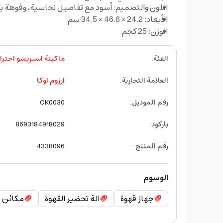
اللون والتصميم: أسود مع تفاصيل نحاسية، وفوهة 
الأبعاد: 24.2 × 46.6 × 34.5 سم
الوزن: 25 كجم
الفئة
:
ماكينة اسبريسو احترا
العلامة التجارية
:
ارزوم اوكا
رقم الموديل
:
OK0030
باركود
:
8693184918029
رقم المنتج
:
4338096
الوسوم
جهاز قهوة
الة تحضير القهوة
مكائن ق