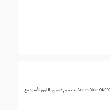
استمتع بتحضير قهوة مقهى احترافية في منزلك مع الة اسبريسو مع فوهة بخار من أرزوم Arzum Okka OK0030 Automatic Espresso Machine بتصميم عصري باللون الأسود مع