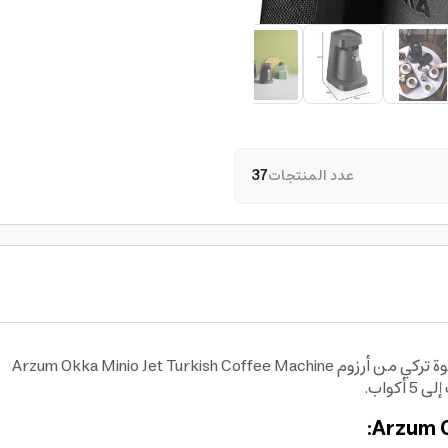
عدد المنتجات
37
استمتع
واب.