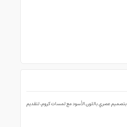
 بتحضير قهوتك اليومية بسهولة مع ماكينة قهوة تركي من أرزوم Arzum Okka Minio Jet Turkish Coffee Machine بتصميم عصري باللون الأسود مع لمسات كروم، لتقديم