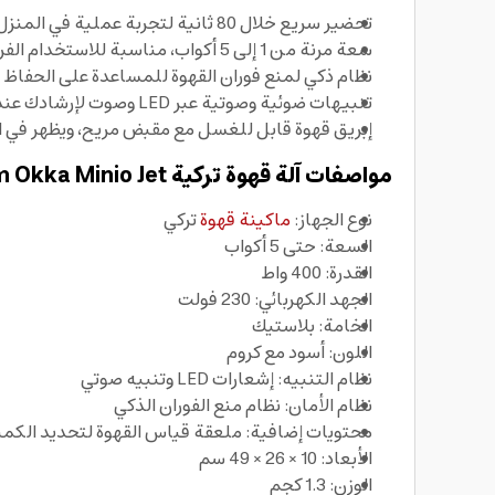
تحضير سريع خلال 80 ثانية لتجربة عملية في المنزل أو المكتب
سعة مرنة من 1 إلى 5 أكواب، مناسبة للاستخدام الفردي أو للضيوف
نظام ذكي لمنع فوران القهوة للمساعدة على الحفاظ
تنبيهات ضوئية وصوتية عبر LED وصوت لإرشادك عند اكتمال التحضير
إبريق قهوة قابل للغسل مع مقبض مريح، ويظهر في ا
مواصفات آلة قهوة تركية Arzum Okka Minio Jet
نوع الجهاز:
ماكينة قهوة
تركي
السعة: حتى 5 أكواب
القدرة: 400 واط
الجهد الكهربائي: 230 فولت
الخامة: بلاستيك
اللون: أسود مع كروم
نظام التنبيه: إشعارات LED وتنبيه صوتي
نظام الأمان: نظام منع الفوران الذكي
محتويات إضافية: ملعقة قياس القهوة لتحديد الكمي
الأبعاد: 10 × 26 × 49 سم
الوزن: 1.3 كجم