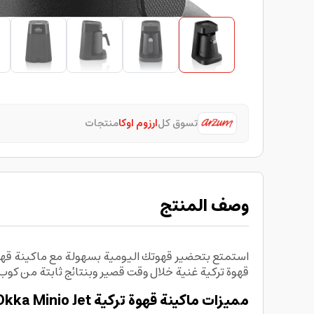
تسوق كل
ارزوم اوكا
منتجات
وصف المنتج
قهوة تركية غنية خلال وقت قصير وبنتائج ثابتة من كوب إلى 5 أك
مميزات ماكينة قهوة تركية Arzum Okka Minio Jet: