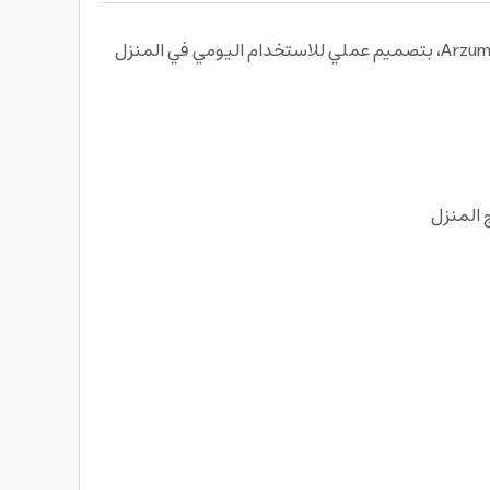
استمتع بتحضير السموثي والمشروبات المنعشة بسرعة وكفاءة مع خلاط رياضي من أرزوم Arzum Ar1174 Shake’N Take Neo Maxi، بتصميم عملي للاستخدام اليومي في المنزل