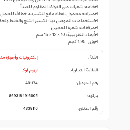
الخامة: شفرات من الفولاذ المقاوم للصدأ
الميزات: محمول، غطاء مانع للتسرب، خطاف للحمل، 
الاستخدامات الموصى بها: تكسير الثلج والخلط وتحض
المرفقات: شفرة للعجين
الأبعاد التقريبية: 10 × 12 × 15 سم
الوزن: 1.95 كجم
الفئة
:
إلكترونيات وأجهزة منز
العلامة التجارية
:
ارزوم اوكا
رقم الموديل
:
AR1174
باركود
:
8693184916605
رقم المنتج
:
4338110