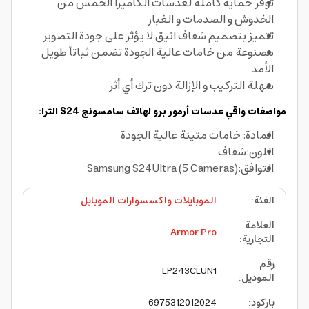
توفر حماية كاملة لعدسات الكاميرا الخمس من
الخدوش و الصدمات و الغبار
تتميز بتصميم شفاف انيق لا يؤثر على جودة التصوير
مصنوعة من خامات عالية الجودة تضمن ثباتاً طويل
الأمد
سهلة التركيب و الإزالة دون ترك أي أثر
مواصفات واقي عدسات أرمور برو لهاتف سامسونج S24 الترا:
المادة: خامات متينة عالية الجودة
اللون:شفاف
التوافق:Samsung S24Ultra (5 Cameras)
الفئة
:
الموبايلات واكسسوارات الموبايل
العلامة
Armor Pro
التجارية
:
رقم
LP243CLUN1
الموديل
:
باركود
:
6975312012024