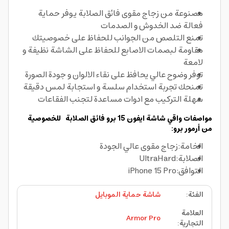
مصنوعة من زجاج مقوى فائق الصلابة يوفر حماية
فعالة ضد الخدوش و الصدمات
تمنع التلصص من الجوانب للحفاظ على خصوصيتك
مقاومة لبصمات الاصابع للحفاظ على الشاشة نظيفة و
لامعة
توفر وضوح عالي يحافظ على نقاء الالوان و جودة الصورة
تمنحك تجربة استخدام سلسة و استجابة لمس دقيقة
سهلة التركيب مع ادوات مساعدة لتجنب الفقاعات
مواصفات واقي شاشة ايفون 15 برو فائق الصلابة للخصوصية
من أرمور برو:
الخامة:زجاج مقوى عالي الجودة
الصلابة:UltraHard
التوافق:iPhone 15 Pro
الفئة
:
شاشة حماية الموبايل
العلامة
Armor Pro
التجارية
: