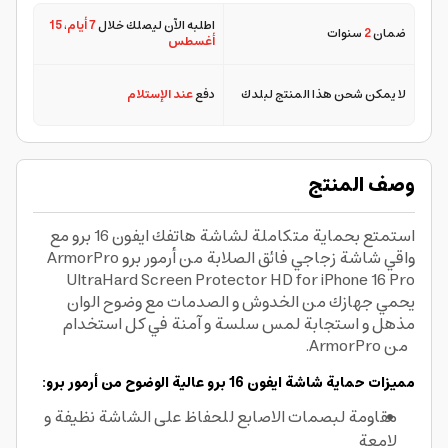
اطلبه الآن ليصلك خلال
7 أيام
،
15
ضمان
2
سنوات
أغسطس
لا يمكن شحن هذا المنتج لبلدك
دفع
عند الإستلام
وصف المنتج
استمتع بحماية متكاملة لشاشة هاتفك ايفون 16 برو مع
واقي شاشة زجاجي فائق الصلابة من أرمور برو ArmorPro
UltraHard Screen Protector HD for iPhone 16 Pro
يحمي جهازك من الخدوش و الصدمات مع وضوح الوان
مذهل و استجابة لمس سلسة و آمنة في كل استخدام
من ArmorPro.
مميزات حماية شاشة ايفون 16 برو عالية الوضوح من أرمور برو:
مقاومة لبصمات الاصابع للحفاظ على الشاشة نظيفة و
لامعة