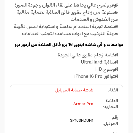
توفر وضوح عالي يحافظ على نقاء الالوان و جودة الصورة
مصنوعة من زجاج مقوى فائق الصلابة لحماية مثالية
من الخدوش و الصدمات
تمنحك تجربة استخدام سلسة و استجابة لمس دقيقة
سهلة التركيب مع ادوات مساعدة لتجنب الفقاعات
مواصفات واقي شاشة ايفون 16 برو فائق الصلابة من أرمور برو:
الخامة:زجاج مقوى عالي الجودة
الصلابة:UltraHard
الوضوح:HD
التوافق:iPhone 16 Pro
الفئة
:
شاشة حماية الموبايل
العلامة
Armor Pro
التجارية
:
رقم
SP163HDUH1
الموديل
: