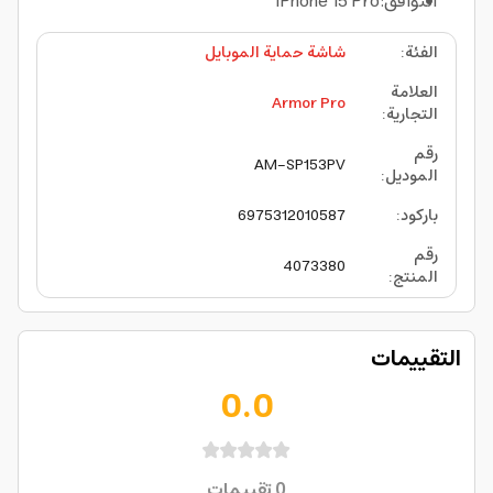
التوافق:iPhone 15 Pro
الفئة
:
شاشة حماية الموبايل
العلامة
Armor Pro
التجارية
:
رقم
AM-SP153PV
الموديل
:
باركود
:
6975312010587
رقم
4073380
المنتج
:
التقييمات
0.0
0
تقييمات