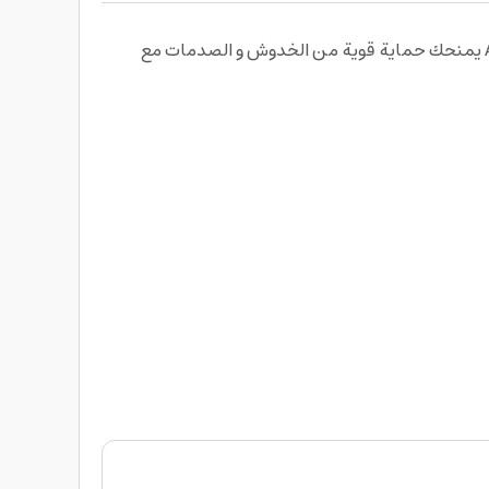
جراب ايفون 16 برو ماكس شفاف فائق النحافة من أرمور برو ArmorPro Super Slim Hard Clear Case for iPhone 16 Pro Max يمنحك حماية قوية من الخدوش و الصدمات مع