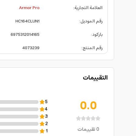
العلامة التجارية
:
Armor Pro
رقم الموديل
:
HC164CLUN1
باركود
:
6975312014165
رقم المنتج
:
4073239
التقييمات
0.0
5
4
3
2
0
تقييمات
1