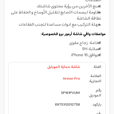
الصدمات
تمنع الآخرين من رؤية محتوى شاشتك
مقاومة لبصمات الاصابع لتقليل الأوساخ و الحفاظ على
نظافة الشاشة
سهلة التركيب مع ادوات مساعدة لتجنب الفقاعات
مواصفات واقي شاشة أرمور برو للخصوصية:
الخامة: زجاج مقوى
الصلابة:9H
التوافق:iPhone 16
الفئة
:
شاشة حماية الموبايل
العلامة
Armor Pro
التجارية
:
رقم
SP161PVUN1
الموديل
:
باركود
:
6975312012758
رقم