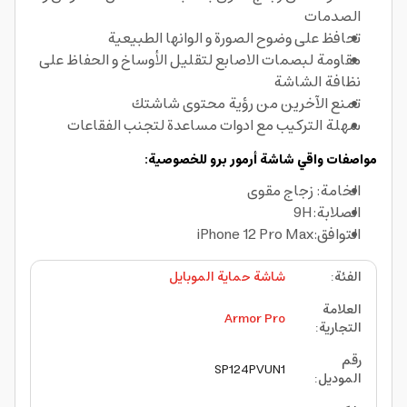
الصدمات
تحافظ على وضوح الصورة و الوانها الطبيعية
مقاومة لبصمات الاصابع لتقليل الأوساخ و الحفاظ على
نظافة الشاشة
تمنع الآخرين من رؤية محتوى شاشتك
سهلة التركيب مع ادوات مساعدة لتجنب الفقاعات
مواصفات واقي شاشة أرمور برو للخصوصية:
الخامة: زجاج مقوى
الصلابة:9H
التوافق:iPhone 12 Pro Max
الفئة
:
شاشة حماية الموبايل
العلامة
Armor Pro
التجارية
:
رقم
SP124PVUN1
الموديل
: