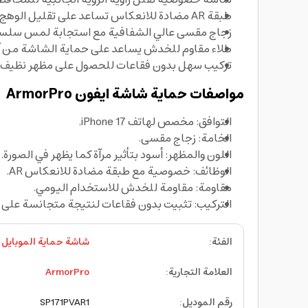
طبقة AR مضادة للانعكاس تساعد على تقليل الوهج وتحسين وضوح الشاشة تحت الإضاءة.
زجاج مقسى عالي الشفافية مع استجابة لمس سلسة 
طلاء مقاوم للخدش يساعد على حماية الشاشة من آثا
تركيب سهل بدون فقاعات للحصول على مظهر نظيف م
مواصفات حماية شاشة ايفون ArmorPro
التوافق: مخصص لهاتف iPhone 17.
الخامة: زجاج مقسى.
اللون والمظهر: أسود بتأثير مرآة كما يظهر في الصورة.
الوظائف: خصوصية مع طبقة مضادة للانعكاس AR.
مقاومة: مقاومة للخدش للاستخدام اليومي.
التركيب: تثبيت بدون فقاعات لنتيجة متجانسة على 
الفئة
:
شاشة حماية الموبايل
العلامة التجارية
:
ArmorPro
رقم الموديل
:
SP171PVAR1