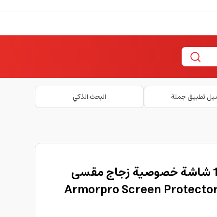
يل تطبيق جملة
البحث الذكي
حماية شاشة ايفون 17 شاشة خصوصية زجاج مقسى
Armorpro Screen Protector Privac