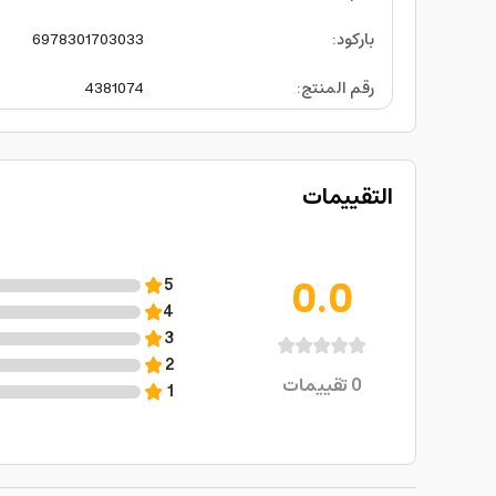
باركود
:
6978301703033
رقم المنتج
:
4381074
التقييمات
0.0
5
4
3
2
0
تقييمات
1