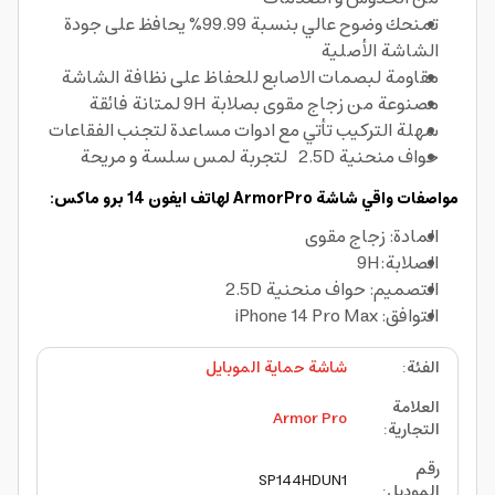
تمنحك وضوح عالي بنسبة 99.99% يحافظ على جودة
الشاشة الأصلية
مقاومة لبصمات الاصابع للحفاظ على نظافة الشاشة
مصنوعة من زجاج مقوى بصلابة 9H لمتانة فائقة
سهلة التركيب تأتي مع ادوات مساعدة لتجنب الفقاعات
حواف منحنية 2.5D لتجربة لمس سلسة و مريحة
مواصفات واقي شاشة ArmorPro لهاتف ايفون 14 برو ماكس:
المادة: زجاج مقوى
الصلابة:9H
التصميم: حواف منحنية 2.5D
التوافق: iPhone 14 Pro Max
الفئة
:
شاشة حماية الموبايل
العلامة
Armor Pro
التجارية
:
رقم
SP144HDUN1
الموديل
: