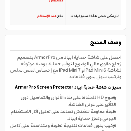
أغسطس
لا يمكن شحن هذا المنتج لبلدك
دفع
عند الإستلام
وصف المنتج
احصل على شاشة حماية ايباد من ArmorPro بتصميم
زجاج مقوى عالي الوضوح لتوفير حماية يومية موثوقة
لشاشة iPad Mini 6 و iPad Mini 7 مع إحساس لمس سلس
وتركيب سهل بدون فقاعات.
مميزات شاشة حماية ايباد ArmorPro Screen Protector
وضوح HD للحفاظ على نقاء الألوان والتفاصيل دون
التأثير على عرض الشاشة.
طبقة مقاومة للخدش تساعد على تقليل آثار الاستخدام
اليومي وتعزز حماية ايباد.
تركيب بدون فقاعات لنتيجة نظيفة ومتناسقة على كامل