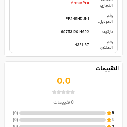
العلامة
ArmorPro
التجارية
:
رقم
PP245HDUN1
الموديل
:
باركود
:
6975312014622
رقم
4381187
المنتج
:
التقييمات
0.0
0
تقييمات
)
0
(
5
)
0
(
4
)
0
(
3