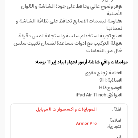
توفر وضوح عالي يحافظ على جودة الشاشة و الالوان
الأصلية
مقاومة لبصمات الاصابع تحافظ على نظافة الشاشة و
لمعانها
تمنح تجربة استخدام سلسة و استجابة لمس دقيقة
سهلة التركيب مع ادوات مساعدة لضمان تثبيت سلس
خال من الفقاعات
مواصفات واقي شاشة أرمور لجهاز ايباد إير 11 بوصة:
الخامة:زجاج مقوى
الصلابة:9H
الوضوح:HD
التوافق:iPad Air 11 inch
الفئة
:
الموبايلات واكسسوارات الموبايل
العلامة
Armor Pro
التجارية
:
رقم