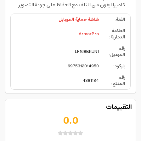
كاميرا ايفون من التلف مع الحفاظ على جودة التصوير.
الفئة
:
شاشة حماية الموبايل
العلامة
ArmorPro
التجارية
:
رقم
LP168BKUN1
الموديل
:
باركود
:
6975312014950
رقم
4381184
المنتج
:
التقييمات
0.0