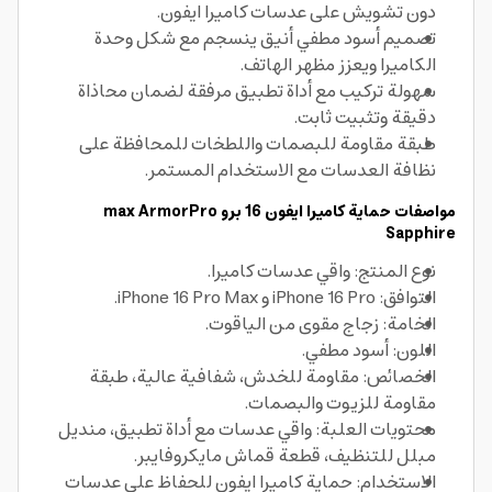
دون تشويش على عدسات كاميرا ايفون.
تصميم أسود مطفي أنيق ينسجم مع شكل وحدة
الكاميرا ويعزز مظهر الهاتف.
سهولة تركيب مع أداة تطبيق مرفقة لضمان محاذاة
دقيقة وتثبيت ثابت.
طبقة مقاومة للبصمات واللطخات للمحافظة على
نظافة العدسات مع الاستخدام المستمر.
مواصفات حماية كاميرا ايفون 16 برو max ArmorPro
Sapphire
نوع المنتج: واقي عدسات كاميرا.
التوافق: iPhone 16 Pro و iPhone 16 Pro Max.
الخامة: زجاج مقوى من الياقوت.
اللون: أسود مطفي.
الخصائص: مقاومة للخدش، شفافية عالية، طبقة
مقاومة للزيوت والبصمات.
محتويات العلبة: واقي عدسات مع أداة تطبيق، منديل
مبلل للتنظيف، قطعة قماش مايكروفايبر.
الاستخدام: حماية كاميرا ايفون للحفاظ على عدسات