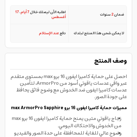
اطلبه الآن ليصلك خلال
7 أيام
،
17
ضمان
2
سنوات
أغسطس
لا يمكن شحن هذا المنتج لبلدك
دفع
عند الإستلام
وصف المنتج
احصل على حماية كاميرا ايفون 16 برو max بمستوى متقدم
عبر واقي عدسات ياقوتي أسود من ArmorPro، لتأمين
عدسات كاميرا ايفون ضد الخدوش مع وضوح فائق يحافظ
على جودة الصور.
مميزات حماية كاميرا ايفون 16 برو max ArmorPro Sapphire
زجاج ياقوتي متين يمنح حماية كاميرا ايفون 16 برو max
من الخدوش والاحتكاك اليومي.
وضوح عالي للغاية للمحافظة على حدة الصور والفيديو