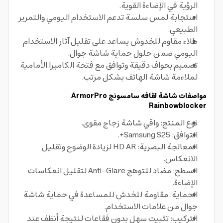
الرؤية في الإضاءة القوية.
استجابة لمس سلسة تدعم الاستخدام اليومي والتمرير
الطبيعي.
طلاء مقاوم للخدوش يساعد على تقليل آثار الاستخدام
اليومي ضمن حلول حماية شاشة جوال.
تصميم بحواف دقيقة وتوافق مع فتحة الكاميرا الأمامية
لملاءمة شاشة الهاتف بشكل مرتب.
مواصفات شاشة لقافه سامسونج ArmorPro
Rainbowblocker
نوع المنتج: واقي شاشة زجاج مقوى.
التوافق: Samsung S25+.
المعالجة البصرية: HD AR لزيادة الوضوح وتقليل
الانعكاس.
السطح: مضاد للتوهج Anti-Glare لتقليل انعكاسات
الإضاءة.
الحماية: مقاومة للخدش للمساعدة في حماية شاشة
جوال من علامات الاستخدام.
التركيب: تثبيت سهل بدون فقاعات لنتيجة أنظف عند