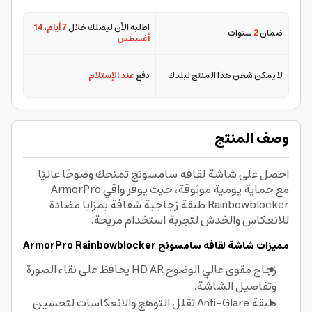
اطلبه الآن ليصلك خلال
7 أيام
،
14
ضمان
2
سنوات
أغسطس
لا يمكن شحن هذا المنتج لبلدك
دفع
عند الإستلام
وصف المنتج
احصل على شاشة لقافه سامسونج تمنحك وضوحًا عاليًا
مع حماية يومية موثوقة، حيث يوفر واقي ArmorPro
Rainbowblocker طبقة زجاجية شفافة بمزايا مضادة
للانعكاس والخدش لتجربة استخدام مريحة.
مميزات شاشة لقافه سامسونج ArmorPro Rainbowblocker
زجاج مقوى عالي الوضوح HD AR يحافظ على نقاء الصورة
وتفاصيل الشاشة.
طبقة Anti-Glare تقلل التوهج والانعكاسات لتحسين