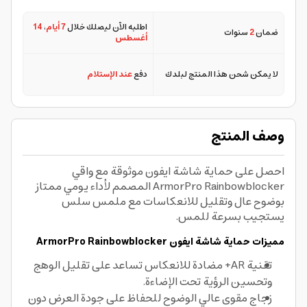
اطلبه الآن ليصلك خلال
7 أيام
،
14
ضمان
2
سنوات
أغسطس
لا يمكن شحن هذا المنتج لبلدك
دفع
عند الإستلام
وصف المنتج
احصل على حماية شاشة ايفون موثوقة مع واقي
ArmorPro Rainbowblocker المصمم لأداء يومي ممتاز
بوضوح عال وتقليل للانعكاسات مع ملمس سلس
يستجيب بسرعة للمس.
مميزات حماية شاشة ايفون ArmorPro Rainbowblocker
تقنية AR+ مضادة للانعكاس تساعد على تقليل الوهج
وتحسين الرؤية تحت الإضاءة.
زجاج مقوى عالي الوضوح للحفاظ على جودة العرض دون