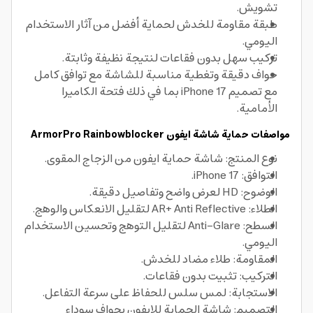
تشويش.
طبقة مقاومة للخدش لحماية أفضل من آثار الاستخدام
اليومي.
تركيب سهل بدون فقاعات لنتيجة نظيفة وثابتة.
حواف دقيقة وتغطية مناسبة للشاشة مع توافق كامل
مع تصميم iPhone 17 بما في ذلك فتحة الكاميرا
الأمامية.
مواصفات حماية شاشة ايفون ArmorPro Rainbowblocker
نوع المنتج: شاشة حماية ايفون من الزجاج المقوى.
التوافق: iPhone 17.
الوضوح: HD لعرض واضح وتفاصيل دقيقة.
الطلاء: AR+ Anti Reflective لتقليل الانعكاس والوهج.
السطح: Anti-Glare لتقليل التوهج وتحسين الاستخدام
اليومي.
المقاومة: طلاء مضاد للخدش.
التركيب: تثبيت بدون فقاعات.
الاستجابة: لمس سلس للحفاظ على سرعة التفاعل.
التصميم: شاشة الحماية للايفون بحواف سوداء