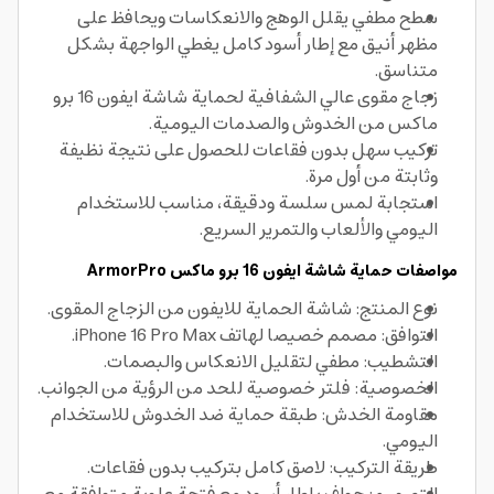
سطح مطفي يقلل الوهج والانعكاسات ويحافظ على
مظهر أنيق مع إطار أسود كامل يغطي الواجهة بشكل
متناسق.
زجاج مقوى عالي الشفافية لحماية شاشة ايفون 16 برو
ماكس من الخدوش والصدمات اليومية.
تركيب سهل بدون فقاعات للحصول على نتيجة نظيفة
وثابتة من أول مرة.
استجابة لمس سلسة ودقيقة، مناسب للاستخدام
اليومي والألعاب والتمرير السريع.
مواصفات حماية شاشة ايفون 16 برو ماكس ArmorPro
نوع المنتج: شاشة الحماية للايفون من الزجاج المقوى.
التوافق: مصمم خصيصا لهاتف iPhone 16 Pro Max.
التشطيب: مطفي لتقليل الانعكاس والبصمات.
الخصوصية: فلتر خصوصية للحد من الرؤية من الجوانب.
مقاومة الخدش: طبقة حماية ضد الخدوش للاستخدام
اليومي.
طريقة التركيب: لاصق كامل بتركيب بدون فقاعات.