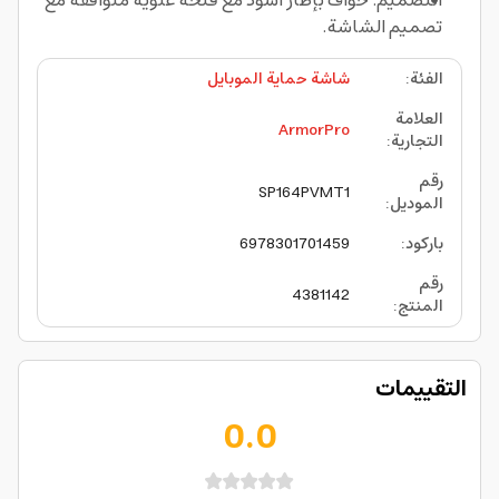
التصميم: حواف بإطار أسود مع فتحة علوية متوافقة مع
تصميم الشاشة.
الفئة
:
شاشة حماية الموبايل
العلامة
ArmorPro
التجارية
:
رقم
SP164PVMT1
الموديل
:
باركود
:
6978301701459
رقم
4381142
المنتج
:
التقييمات
0.0