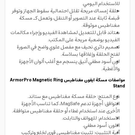
للاستخدام اليومي.
حلقة إمساك مريحة تقلل احتمالية سقوط الجهاز وتوفر
قبضة ثابتة عند التصوير أو التنقل، وتعمل كـ مسكة
مغناطيس موثوقة.
ستاند قابل للتعديل لمشاهدة الفيديو وإجراء مكالمات
الفيديو بوضعية مريحة على المكتب.
تصميم دائري نحيف مع مفصل علوي واضح في الصورة
لفتح الحلقة وإغلاقها بسلاسة.
لون أسود مطفي أنيق ينسجم مع أغلب ألوان الأجهزة
والأغطية.
مواصفات مسكة ايفون مغناطيس ArmorPro Magnetic Ring
Stand
نوع المنتج: حلقة مسكة مغناطيس مع ستاند.
التوافق: أجهزة تدعم MagSafe، كما تناسب الأجهزة
الأخرى عند استخدام غطاء أو حلقة مغناطيس متوافقة.
الاستخدام: للهواتف والتابلت.
اللون: أسود مطفي.
آلية التثبيت: تثبيت مغناطيسي قوي لخلع وتركيب