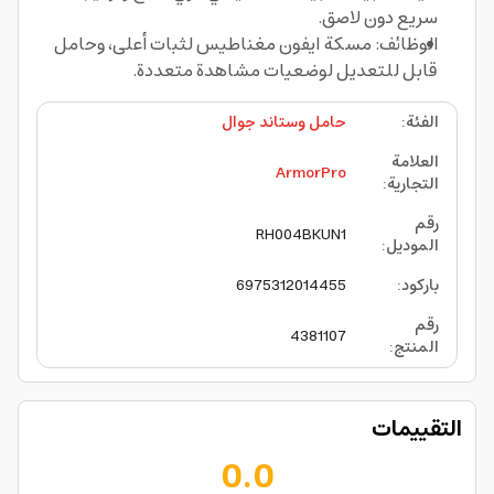
سريع دون لاصق.
الوظائف: مسكة ايفون مغناطيس لثبات أعلى، وحامل
قابل للتعديل لوضعيات مشاهدة متعددة.
الفئة
:
حامل وستاند جوال
العلامة
ArmorPro
التجارية
:
رقم
RH004BKUN1
الموديل
:
باركود
:
6975312014455
رقم
4381107
المنتج
:
التقييمات
0.0