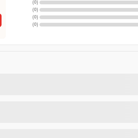
)
0
(
)
0
(
)
0
(
)
0
(