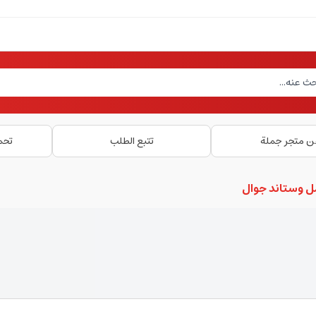
ن متجر جملة
تتبع الطلب
تحم
ل وستاند جوال