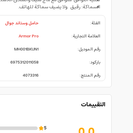
السماكة: رقيق ولا يضيف سماكة للهاتف.
الفئة
:
حامل وستاند جوال
العلامة التجارية
:
Armor Pro
رقم الموديل
:
MH001BKUN1
باركود
:
6975312011058
رقم المنتج
:
4073316
التقييمات
0.0
5