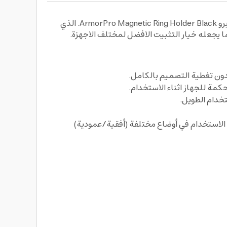
حافظ على هاتفك من الانزلاق والوقوع مع حامل الجوال المغناطيسي بشكل حلقة لاجهزة ماج سيف باللون الاسود من ارمور برو ArmorPro Magnetic Ring Holder Black. الذي
ما يجعله خيار التثبيت الافضل لمختلف الاجهزة.
دون تغطية التصميم بالكامل.
مة للجهاز اثناء الاستخدام.
خدام الطويل.
 الاستخدام في أوضاع مختلفة (أفقية/عمودية)