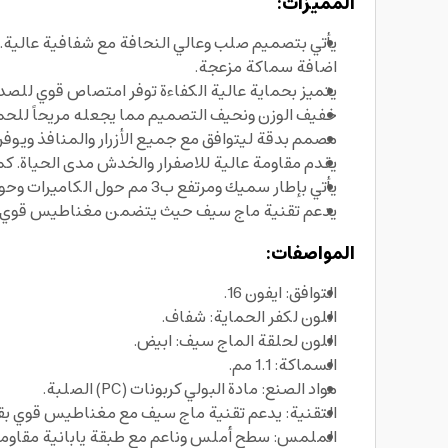
المميزات:
يأتي بتصميم صلب وعالي النحافة مع شفافية عالية.
اضافة سماكة مزعجة.
يتميز بحماية عالية الكفاءة توفر امتصاص قوي للصد
خفيف الوزن ونحيف التصميم مما يجعله مريحاً للحمل
مصمم بدقة ليتوافق مع جميع الأزرار والمنافذ ويوفر
يقدم مقاومة عالية للاصفرار والخدش مدى الحياة. ك
يأتي بإطار سميك ومرتفع ب3 مم حول الكاميرات وحواف الشاشة. مما يوفر المزيد من الحماية ويمنع تماس العدسات والشاشة مباشرة مع الارض عند السقوط.
يدعم تقنية ماج سيف حيث يتضمن مغناطيس قوي بقدرة جذب 2000 غاوس. يوفر ثبات وتوافق مثالي مع ملحقات ماج سيف وال
المواصفات:
التوافق: ايفون 16.
اللون لكفر الحماية: شفاف.
اللون لحلقة الماج سيف: ابيض.
السماكة: 1.1 مم.
مواد الصنع: مادة البولي كربونات (PC) الصلبة.
التقنية: يدعم تقنية ماج سيف مع مغناطيس قوي بقدرة جذب 
الملمس: سطح أملس وناعم مع طبقة يابانية مقاومة