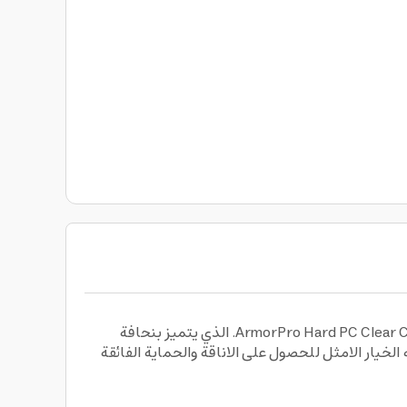
كفر حماية شفاف لهاتف ايفون 16 مع ماج سيف صلب وفائق النحافة من أرمور برو ArmorPro Hard PC Clear Case with MagSafe for iPhone 16 Pro Max. الذي يتميز بنحافة
لخيار الامثل للحصول على الاناقة والحماية الفائقة