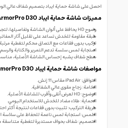
احصل على شاشة حماية ايباد بتصميم شفاف عالي الوضوح لحماية شاشة iPad Air مقاس 11 إنش من الخدوش والاستخدام ا
مميزات شاشة حماية ايباد ArmorPro D3O
وضوح HD يحافظ على ألوان الشاشة وتفاصيلها، لتجربة مشاهدة طبيعية دون تشويش.
طبقة مقاومة للخدش تساعد على تقليل آثار المفاتيح 
تركيب بدون فقاعات مع التصاق محكم لتغطية مرتبة 
استجابة لمس سلسة تدعم التمرير والكتابة والرسم ب
سطح شفاف يشبه إحساس الشاشة الأصلية، مناسب ل
مواصفات شاشة حماية ايباد ArmorPro D3O
التوافق: iPad Air مقاس 11 إنش.
الخامة: زجاج مقوى عالي الشفافية.
الوضوح: HD لعرض أنقى وأقرب للشاشة الأصلية.
الحماية: طلاء مضاد للخدش للاستخدام اليومي.
طريقة التركيب: تثبيت بدون فقاعات لنتيجة أكثر احتر
اللمس: استجابة لمس ناعمة للحفاظ على سلاسة ال
التصميم: شفاف بحواف مستديرة لتغطية متناسقة مع