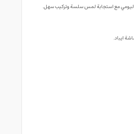
شة ايباد.