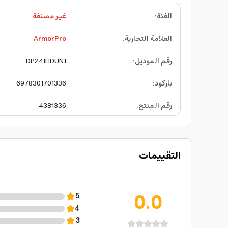
الفئة
:
غير مصنفة
العلامة التجارية
:
ArmorPro
رقم الموديل
:
DP241HDUN1
باركود
:
6978301701336
رقم المنتج
:
4381336
التقييمات
0.0
5
4
3