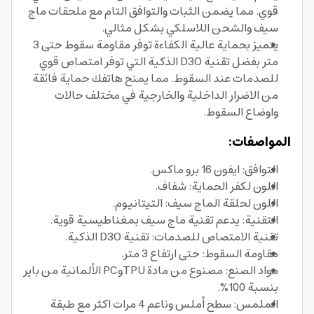
قوي. مما يضمن الثبات والتوافق التام مع ملحقات ماج
سيف والشحن اللاسلكي بشكل مثالي.
يتميز بحماية عالية الكفاءة توفر مقاومة سقوط حتى 3
متر بفضل تقنية D3O الذكية التي توفر امتصاص قوي
للصدمات عند السقوط. مما يمنح هاتفك حماية فائقة
من الاضرار الداخلية والخارجية في مختلف حالات
واوضاع السقوط.
المواصفات:
التوافق: ايفون 16 برو ماكس.
اللون لكفر الحماية: شفاف.
اللون لحلقة الماج سيف: التيتانيوم.
التقنية: يدعم تقنية ماج سيف بمغناطيسية قوية.
تقنية الامتصاص للصدمات: تقنية D3O الذكية.
مقاومة السقوط: حتى ارتفاع 3 متر.
مواد الصنع: مصنوع من مادة TPUوPC الألمانية من باير
بنسبة 100%.
الملمس: سطح أملس وناعم 4 مرات اكثر مع طبقة