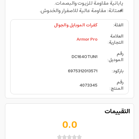
يابانية مقاومة للزيوت والبصمات.
المتانة: مقاومة عالية للاصفرار والخدوش.
الفئة
:
كفرات الموبايل والجوال
العلامة
Armor Pro
التجارية
:
رقم
DC164OTUN1
الموديل
:
باركود
:
6975312013571
رقم
4073345
المنتج
:
التقييمات
0.0