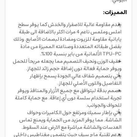
المميزات:
يقدم مقاومة عالية للاصفرار والخدش كما يوفر سطح
املس وملمس ناعم 4 مرات اكثر بالاضافة الى طبقة
يابانية مقاومة للزيوت ومضادة لبصمات الأصابع. وذلك
بفضل طبقاته المتعددة وصناعته المميزة من مادة
TPU-PC الألمانية من باير بنسبة 100%.
خفيف الوزن ونحيف التصميم مما يجعله مريحاً للحمل
ويوفر حماية فعالة دون إضافة حجم زائد للجهاز.
يأتي بتصميم شفاف عالي الجودة يسمح بإظهار
التفاصيل واللون الأصلي للجهاز.
مصمم بدقة ليتوافق مع جميع الأزرار والمنافذ ويوفر
تجربة استخدام سلسة دون أي إعاقة. مع حماية كاملة
للحواف والجوانب.
يأتي بإطار سميك ومرتفع حول الكاميرات وحواف
الشاشة. مما يوفر المزيد من الحماية ويمنع تماس
العدسات والشاشة مباشرة مع الارض عند السقوط.
يدعم تقنية ماج سيف حيث يتضمن مغناطيس داخلي