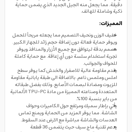
دقيقة. مما يجعل منه الجيل الجديد الذي يضمن حماية
ذكية وشاملة للهاتف.
المميزات:
خفيف الوزن ونحيف التصميم مما يجعله مريحاً للحمل
ويوفر حماية فعالة دون إضافة حجم زائد للجهاز الكبير.
مصمم بدقة ليتوافق مع جميع الأزرار والمنافذ ويوفر
تجربة استخدام سلسة دون أي إعاقة. مع حماية كاملة
للحواف والجوانب.
يقدم مقاومة عالية للاصفرار والخدش كما يوفر سطح
املس وملمس ناعم. بالاضافة الى طبقة يابانية مقاومة
للزيوت ومضادة لبصمات الأصابع. وذلك بفضل طبقاته
المتعددة وصناعته المميزة من مادة TPU-PC الألمانية
من باير بنسبة 100%.
يأتي بإطار سميك ومرتفع حول الكاميرات وحواف
الشاشة. مما يوفر المزيد من الحماية ويمنع تماس
العدسات والشاشة مباشرة مع الارض عند السقوط.
يدعم تقنية ماج سيف حيث يتضمن 36 قطعة