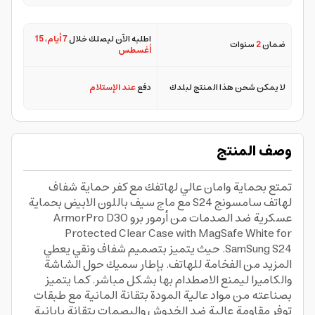
اطلبه الآن ليصلك خلال
7 أيام
،
15
ضمان
2
سنوات
أغسطس
لا يمكن شحن هذا المنتج لبلدك
دفع
عند الإستلام
وصف المنتج
تمتع بحماية وامان عالي لهاتفك مع كفر حماية شفاف
لهاتف سامسونج S24 مع ماج سيف باللون الابيض بحماية
عسكرية ضد الصدمات من أرمور برو ArmorPro D3O
Protected Clear Case with MagSafe White for
SamSung S24. حيث يتميز بتصميم شفاف ونقي يعطي
المزيد من الفخامة للهاتف. بإطار سميك حول الشاشة
والكاميرا ليمنع الاصطدام بها بشكل مباشر. كما يتميز
بصناعته من مواد عالية المودة بتقانة المانية مع طبقات
توفر مقاومة عالية ضد الخدوش والبصمات بتقانة يابانية