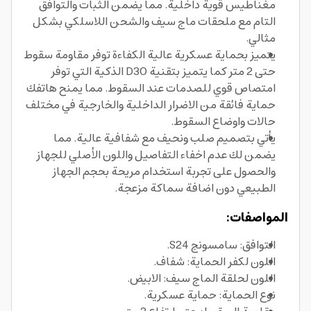
مغناطيس قوية داخلية. مما يضمن الثبات والتوافق
التام مع ملحقات ماج سيف والشحن اللاسلكي بشكل
مثالي.
يتميز بحماية عسكرية عالية الكفاءة توفر مقاومة سقوط
حتى 2 متر كما يتميز بتقنية D3O الذكية التي توفر
امتصاص قوي للصدمات عند السقوط. مما يمنح هاتفك
حماية فائقة من الاضرار الداخلية والخارجية في مختلف
حالات واوضاع السقوط.
يأتي بتصميم صلب ونحيف مع شفافية عالية. مما
يضمن لك عدم اخفاء التفاصيل واللون الأصلي للجهاز
والحصول على تجربة استخدام مريحة بحجم الجهاز
الطبيعي دون اضافة سماكة مزعجة.
المواصفات:
التوافق: سامسونج S24.
اللون لكفر الحماية: شفاف.
اللون لحلقة الماج سيف: الابيض.
نوع الحماية: حماية عسكرية.