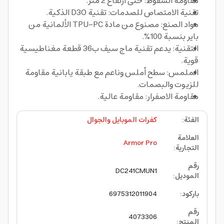
مقاومة السقوط: حتى ارتفاع 2 متر.
تقنية الامتصاص للصدمات: تقنية D3O الذكية.
مواد الصنع: مصنوع من مادة TPU-PC الألمانية من
باير بنسبة 100%.
التقنية: يدعم تقنية ماج سيف ب36 قطعة مغناطيسية
قوية.
الملمس: سطح أملس وناعم مع طبقة يابانية مقاومة
للزيوت والبصمات.
مقاومة الاصفرار: مقاومة عالية.
الفئة
:
كفرات الموبايل والجوال
العلامة
Armor Pro
التجارية
:
رقم
DC241CMUN1
الموديل
:
باركود
:
6975312011904
رقم
4073306
المنتج
: