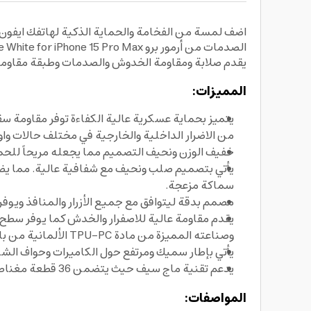
يقدم صلابة ومقاومة الخدوش والصدمات وطبقة مقاومة 
المميزات:
من الاضرار الداخلية والخارجية في مختلف حالات وا
خفيف الوزن ونحيف التصميم مما يجعله مريحاً للحمل
يأتي بتصميم صلب ونحيف مع شفافية عالية. مما يضم
سماكة مزعجة.
مصمم بدقة ليتوافق مع جميع الأزرار والمنافذ ويوفر
يقدم مقاومة عالية للاصفرار والخدش كما يوفر سطح
وصناعته المميزة من مادة TPU-PC الألمانية من باير بنسبة 100%.
يأتي بإطار سميك ومرتفع حول الكاميرات وحواف الش
يدعم تقنية ماج سيف حيث يتضمن 36 قطعة مغناطيس قوية داخلية. مما يضمن الثبات والتوافق التام مع ملحقات ماج سيف والشحن اللاسلكي بشكل مثالي.
المواصفات: