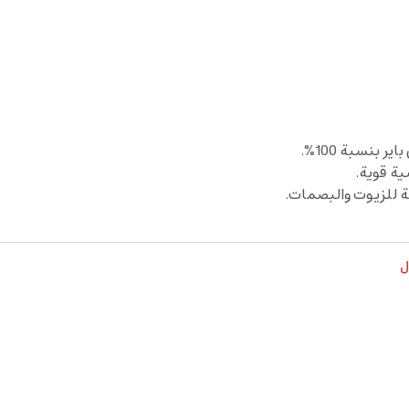
 للزيوت والبصمات.
ل