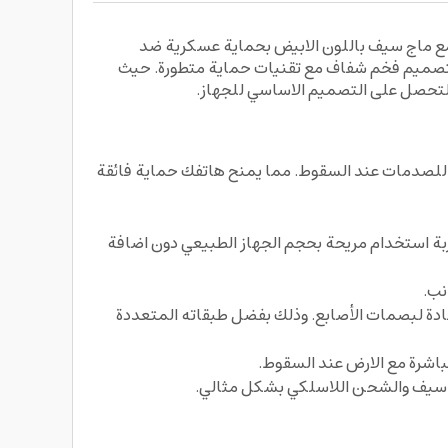
ذكية لهاتفك ايفون 15 برو ماكس من خلال كفر حماية شفاف لهاتف ايفون 15 برو ماكس مع ماج سيف باللون الابيض بحماية عسكرية ضد
ArmorPro D3O Protected Clear Case with MagSafe White for iPhon. الذي يتميز بتصميم فخم شفاف مع تقنيات حماية متطورة. حيث
لتحصل على التصميم الاساسي للجهاز.
تر كما يتميز بتقنية D3O الذكية التي توفر امتصاص قوي للصدمات عند السقوط. مما يمنح هاتفك حماية فائقة
بة استخدام مريحة بحجم الجهاز الطبيعي دون اضافة
نب.
ادة لبصمات الأصابع. وذلك بفضل طبقاته المتعددة
اشرة مع الارض عند السقوط.