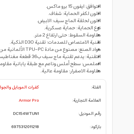
التوافق: ايفون 15 برو ماكس.
اللون لكفر الحماية: شفاف.
اللون لحلقة الماج سيف: الابيض.
نوع الحماية: حماية عسكرية.
مقاومة السقوط: حتى ارتفاع 2 متر.
تقنية الامتصاص للصدمات: تقنية D3O الذكية.
مواد الصنع: مصنوع من مادة TPU-PC الألمانية من باير بنسبة 100%.
التقنية: يدعم تقنية ماج سيف ب36 قطعة مغناطيسية قوية.
الملمس: سطح أملس وناعم مع طبقة يابانية مقاومة
مقاومة الاصفرار: مقاومة عالية.
الفئة
:
كفرات الموبايل والجوا
العلامة التجارية
:
Armor Pro
رقم الموديل
:
DC154WTUN1
باركود
:
6975312011218