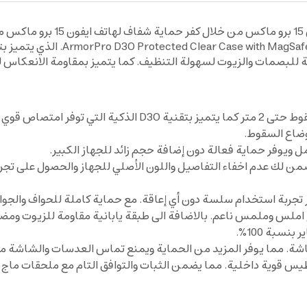
اضف لمسة من الفخامة والحماية ال
الصدمات من أرمور برو e 15 Pro Max
للبصمات والزيوت لسهولة التنظيف. كما يتميز بمقاومة الانعكاس 
يتميز بحماية عسكرية عالية الكفاءة توفر مقاومة سقوط حتى 2 م
وضاع السقوط.
 ويوفر حماية فعالة دون إضافة حجم زائد للجهاز الكبير.
ن لك عدم اخفاء التفاصيل واللون الأصلي للجهاز والحصول على تجر
 تجربة استخدام سلسة دون أي إعاقة. مع حماية كاملة للحواف والجوا
 املس وملمس ناعم. بالاضافة الى طبقة يابانية مقاومة للزيوت ومض
اشة. مما يوفر المزيد من الحماية ويمنع تماس العدسات والشاشة مب