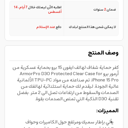
اطلبه الآن ليصلك خلال
7 أيام
،
14
ضمان
2
سنوات
أغسطس
لا يمكن شحن هذا المنتج لبلدك
دفع
عند الإستلام
وصف المنتج
كفر حماية شفاف لهاتف ايفون 15 برو بحماية عسكرية من
أرمور برو ArmorPro D3O Protected Clear Case for
iPhone 15 Pro. تم صناعته من مواد TPU-PC الألمانية
عالية الجودة. ليقدم لك حماية استثنائية لهاتفك من
الصدمات والسقوط من ارتفاعات تصل الى 2 متر. بفضل
تقنية D3O الذكية التي تمتص الصدمات بقوة.
المميزات:
يأتي بإطار سميك ومرتفع حول الكاميرات وحواف