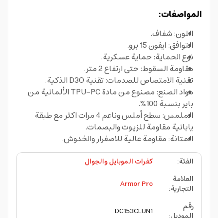
المواصفات:
اللون: شفاف.
التوافق: ايفون 15 برو.
نوع الحماية: حماية عسكرية.
مقاومة السقوط: حتى ارتفاع 2 متر.
تقنية الامتصاص للصدمات: تقنية D3O الذكية.
مواد الصنع: مصنوع من مادة TPU-PC الألمانية من
باير بنسبة 100%.
الملمس: سطح أملس وناعم 4 مرات اكثر مع طبقة
يابانية مقاومة للزيوت والبصمات.
المتانة: مقاومة عالية للاصفرار والخدوش.
الفئة
:
كفرات الموبايل والجوال
العلامة
Armor Pro
التجارية
:
رقم
DC153CLUN1
الموديل
: