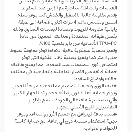
الشاشة. مما يوفر المزيد من الحماية ويمنع تماس
العدسات والشاشة مباشرة مع الارض عند السقوط.
يقدم مقاومة عالية للاصفرار والخدش كما يوفر سطح
املس وملمس ناعم 4 مرات اكثر بالاضافة الى طبقة
يابانية مقاومة للزيوت ومضادة لبصمات الأصابع. وذلك
بفضل طبقاته المتعددة وصناعته المميزة من مادة
TPU-PC الألمانية من باير بنسبة 100%.
يتميز بحماية عسكرية عالية الكفاءة توفر مقاومة سقوط
حتى 2 متر كما يتميز بتقنية D3O الذكية التي توفر
امتصاص قوي للصدمات عند السقوط. مما يمنح هاتفك
حماية فائقة من الاضرار الداخلية والخارجية في مختلف
حالات واوضاع السقوط.
خفيف الوزن ونحيف التصميم مما يجعله مريحاً للحمل
ويوفر حماية فعالة دون إضافة حجم زائد للجهاز الكبير.
يأتي بتصميم شفاف عالي الجودة يسمح بإظهار
التفاصيل واللون الأصلي للجهاز.
مصمم بدقة ليتوافق مع جميع الأزرار والمنافذ ويوفر
تجربة استخدام سلسة دون أي إعاقة. مع حماية كاملة
للحواف والجوانب.