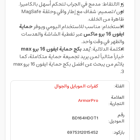
زر الالتقاط: مدمج في الجراب لتحكم أسهل بالكاميرا.
لون/تصميم: شفاف مع إطار واقي وحلقة MagSafe
ظاهرة من الخلف.
الاستخدام: مناسب للاستخدام اليومي ويوفر
حماية
ايفون 16 برو ماكس
عبر تغطية الشاشة والعدسات
والظهر في وقت واحد.
الكلمة الدلالية: يُعد
بكج حماية ايفون 16 برو max
خياراً مثالياً لمن يريد تجميعة حماية متكاملة، كما
يلائم من يبحث عن افضل بكج حماية ايفون 16 برو max
3.
الفئة
:
كفرات الموبايل والجوال
العلامة
ArmorPro
التجارية
:
رقم
BD164HDOT1
الموديل
:
باركود
:
6975312015452