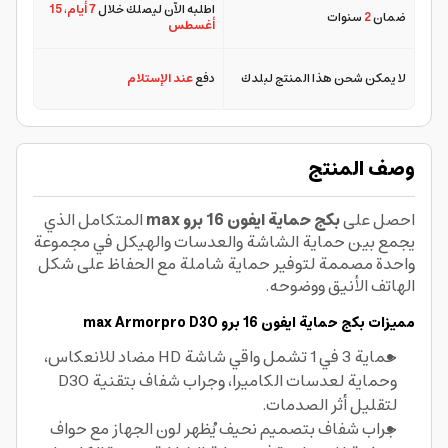
اطلبه الآن ليصلك خلال
7 أيام
،
15
ضمان
2
سنوات
أغسطس
لا يمكن شحن هذا المنتج لبلدك
دفع
عند الإستلام
وصف المنتج
احصل على
بكج حماية ايفون 16 برو max
المتكامل الذي
يجمع بين حماية الشاشة والعدسات والهيكل في مجموعة
واحدة مصممة لتوفير حماية شاملة مع الحفاظ على شكل
الهاتف الأنيق ووضوحه.
مميزات بكج حماية ايفون 16 برو max Armorpro D3O
حماية 3 في 1 تشمل واقي شاشة HD مضاد للانعكاس،
وحماية لعدسات الكاميرا، وجراب شفاف بتقنية D3O
لتقليل أثر الصدمات.
جراب شفاف بتصميم نحيف يُظهر لون الجهاز مع حواف