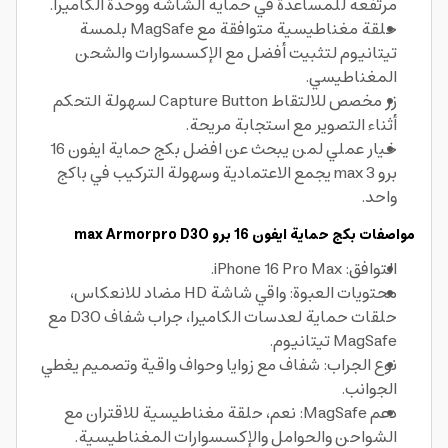
مرتفعة للمساعدة في حماية الشاشة ووحدة الكاميرا.
حلقة مغناطيسية متوافقة مع MagSafe بلمسة
تيتانيوم لتثبيت أفضل مع الإكسسوارات والشحن
المغناطيسي.
زر مخصص للالتقاط Capture Button لسهولة التحكم
أثناء التصوير مع استجابة مريحة.
خيار عملي لمن يبحث عن افضل بكج حماية ايفون 16
برو max 3 يجمع الاعتمادية وسهولة التركيب في باكج
واحد.
مواصفات بكج حماية ايفون 16 برو max Armorpro D3O
التوافق: iPhone 16 Pro Max.
محتويات العبوة: واقي شاشة HD مضاد للانعكاس،
حلقات حماية لعدسات الكاميرا، جراب شفاف D3O مع
MagSafe تيتانيوم.
نوع الجراب: شفاف مع زوايا وحواف واقية وتصميم يغطي
الجوانب.
دعم MagSafe: نعم، حلقة مغناطيسية للاقتران مع
الشواحن والحوامل والإكسسوارات المغناطيسية.