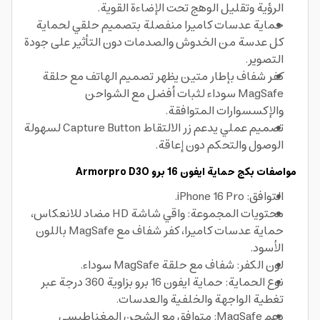
الرؤية وتقليل الوهج تحت الإضاءة القوية.
حماية عدسات كاميرا منفصلة بتصميم حلقي لحماية
كل عدسة من الخدوش والصدمات دون التأثير على جودة
التصوير.
كفر شفاف بإطار متين يظهر تصميم الهاتف مع حلقة
MagSafe سوداء لثبات أفضل مع الشواحن
والإكسسوارات المتوافقة.
تصميم عملي يدعم زر الالتقاط Capture Button لسهولة
الوصول والتحكم دون إعاقة.
مواصفات بكج حماية ايفون 16 برو Armorpro D3O
التوافق: iPhone 16 Pro.
محتويات المجموعة: واقي شاشة HD مضاد للانعكاس،
حماية عدسات كاميرا، كفر شفاف مع MagSafe باللون
الأسود.
لون الكفر: شفاف مع حلقة MagSafe سوداء.
نوع الحماية: حماية ايفون 16 برو بزاوية 360 درجة عبر
تغطية الواجهة والخلفية والعدسات.
دعم MagSafe: متوافق مع الشحن المغناطيسي