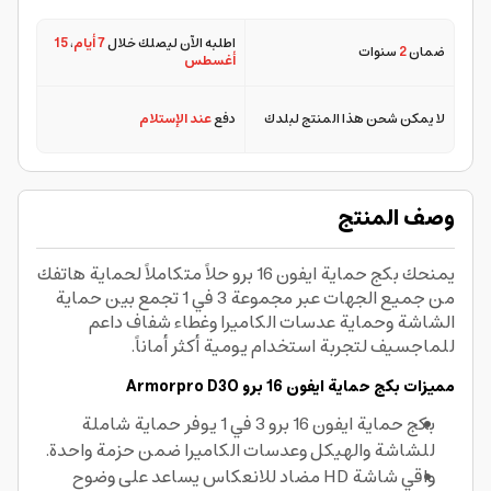
اطلبه الآن ليصلك خلال
7 أيام
،
15
ضمان
2
سنوات
أغسطس
لا يمكن شحن هذا المنتج لبلدك
دفع
عند الإستلام
وصف المنتج
يمنحك بكج حماية ايفون 16 برو حلاً متكاملاً لحماية هاتفك
من جميع الجهات عبر مجموعة 3 في 1 تجمع بين حماية
الشاشة وحماية عدسات الكاميرا وغطاء شفاف داعم
للماجسيف لتجربة استخدام يومية أكثر أماناً.
مميزات بكج حماية ايفون 16 برو Armorpro D3O
بكج حماية ايفون 16 برو 3 في 1 يوفر حماية شاملة
للشاشة والهيكل وعدسات الكاميرا ضمن حزمة واحدة.
واقي شاشة HD مضاد للانعكاس يساعد على وضوح