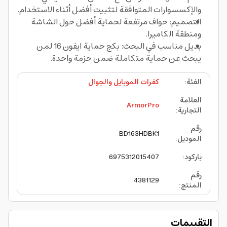
والإكسسوارات المتوافقة لتثبيت أفضل أثناء الاستخدام.
التصميم: حواف مرتفعة لحماية أفضل حول الشاشة
ومنطقة الكاميرا.
بديل مناسب في البحث: بكج حماية ايفون 16 لمن
يبحث عن حماية متكاملة ضمن حزمة واحدة.
الفئة
:
كفرات الموبايل والجوال
العلامة
ArmorPro
التجارية
:
رقم
BD163HDBK1
الموديل
:
باركود
:
6975312015407
رقم
4381129
المنتج
:
التقييمات