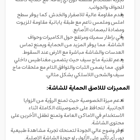
للحواف والجوانب.
يقدم مقاومة عالية للاصفرار والخدش. كما يوفر سطح
املس وملمس ناعم مع طبقة يابانية مقاومة للزيوت
ومضادة لبصمات الأصابع.
يأتي بإطار سميك ومرتفع حول الكاميرات وحواف
الشاشة. مما يوفر المزيد من الحماية ويمنع تماس
العدسات والشاشة مباشرة مع الارض عند السقوط.
يدعم تقنية ماج سيف حيث يتضمن مغناطيس داخلي
قوي. مما يضمن الثبات والتوافق التام مع ملحقات ماج
سيف والشحن اللاسلكي بشكل مثالي.
المميزات لللاصق الحماية للشاشة:
تدعم ميزة الخصوصية حيث تمنع الرؤية من الزوايا
الجانبية. لتحافظ على خصوصيتك الكاملة اثناء
الاستخدام في الاماكن العامة وتمنع تطفل الآخرين على
محتوى الشاشة.
توفر وضوح عالي الجودة لتمنحك تجربة مشاهدة طبيعية
دون أي تأثير على الألوان او جودة الشاشة الاصلية.