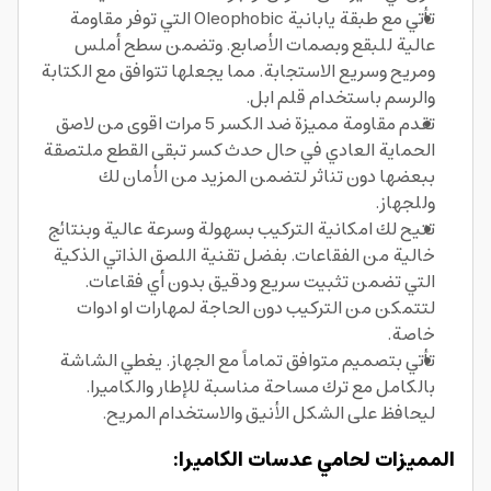
تأتي مع طبقة يابانية Oleophobic التي توفر مقاومة
عالية للبقع وبصمات الأصابع. وتضمن سطح أملس
ومريح وسريع الاستجابة. مما يجعلها تتوافق مع الكتابة
والرسم باستخدام قلم ابل.
تقدم مقاومة مميزة ضد الكسر 5 مرات اقوى من لاصق
الحماية العادي في حال حدث كسر تبقى القطع ملتصقة
ببعضها دون تناثر لتضمن المزيد من الأمان لك
وللجهاز.
تتيح لك امكانية التركيب بسهولة وسرعة عالية وبنتائج
خالية من الفقاعات. بفضل تقنية اللصق الذاتي الذكية
التي تضمن تثبيت سريع ودقيق بدون أي فقاعات.
لتتمكن من التركيب دون الحاجة لمهارات او ادوات
خاصة.
تأتي بتصميم متوافق تماماً مع الجهاز. يغطي الشاشة
بالكامل مع ترك مساحة مناسبة للإطار والكاميرا.
ليحافظ على الشكل الأنيق والاستخدام المريح.
المميزات لحامي عدسات الكاميرا: