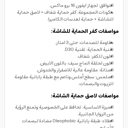
التوافق: لجهاز ايفون 16 برو ماكس.
مكونات المجموعة: كفر حماية شفاف + لاصق حماية
للشاشة + حماية لعدسات الكاميرا.
مواصفات كفر الحماية للشاشة:
مقاومة للصدمات: حتى 3 امتار.
تقنية الحماية: تقنية D3O.
اللون للكفر: شفاف.
اللون لحلقة الماج سيف: باللون الابيض.
المتانة: مقاومة عالية للاصفرار والخدوش.
الملمس: سطح أملس وناعم مع طبقة يابانية مقاومة
للزيوت والبصمات.
مواصفات لاصق حماية الشاشة:
الميزة الاساسية: تحافظ على الخصوصية وتمنع الرؤية
من الزوايا الجانبية.
الطلاء: طبقة يابانية Oleophobic مضادة لبصمات
الأصابع.