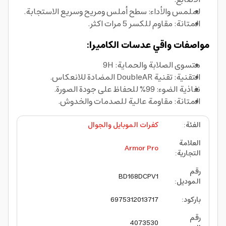
لملمس والأداء: سطح أملس ومريح وسريع الاستجابة.
المتانة: مقاوم للكسر 5 مرات اكثر.
مواصفات واقي عدسات الكاميرا:
متسوى الصلابة والحماية: 9H
التقنية: تقنية DoubleAR المضادة للانعكاس.
نفاذية الضوء: 99% للحفاظ على جودة الصورة.
المتانة: مقاومة عالية للصدمات والخدوش.
الفئة
:
كفرات الموبايل والجوال
العلامة
Armor Pro
التجارية
:
رقم
BD168DCPV1
الموديل
:
باركود
:
6975312013717
رقم
4073530