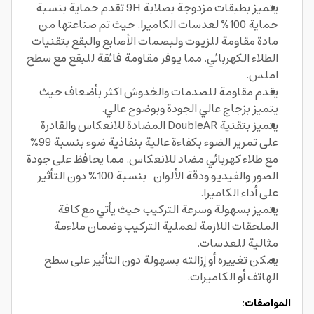
يتميز بطبقات مزدوجة بصلابة 9H تقدم حماية بنسبة
حماية 100% لعدسات الكاميرا. حيث تم صناعتها من
مادة مقاومة للزيوت ولبصمات الأصابع والبقع بتقنيات
الطلاء الكهربائي. مما يوفر مقاومة فائقة للبقع مع سطح
املس.
يقدم مقاومة للصدمات والخدوش اكثر بأضعاف حيث
يتميز بزجاج عالي الجودة وبوضوح عالي.
يتميز بتقنية DoubleAR المضادة للانعكاس والقادرة
على تمرير الضوء بكفاءة عالية بنفاذية ضوء بنسبة 99%
مع طلاء كهربائي مضاد للانعكاس. مما يحافظ على جودة
الصور والفيديو ودقة الألوان بنسبة 100% دون التأثير
على أداء الكاميرا.
يتميز بسهولة وسرعة التركيب حيث يأتي مع كافة
الملحقات اللازمة لعملية التركيب وضمان ملاءمة
مثالية للعدسات.
يمكن تغييره أو إزالته بسهولة دون التأثير على سطح
الهاتف أو الكاميرات.
المواصفات: