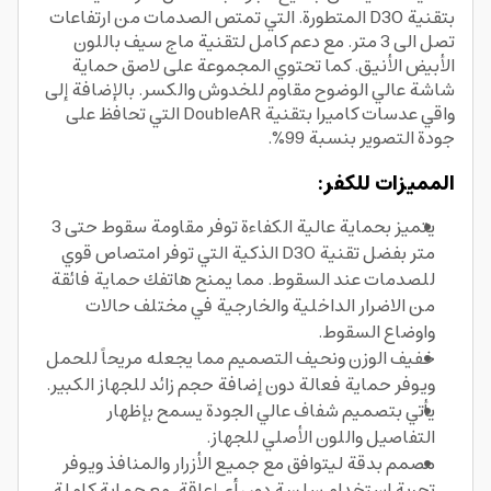
بتقنية D3O المتطورة. التي تمتص الصدمات من ارتفاعات
تصل الى 3 متر. مع دعم كامل لتقنية ماج سيف باللون
الأبيض الأنيق. كما تحتوي المجموعة على لاصق حماية
شاشة عالي الوضوح مقاوم للخدوش والكسر. بالإضافة إلى
واقي عدسات كاميرا بتقنية DoubleAR التي تحافظ على
جودة التصوير بنسبة 99%.
المميزات للكفر:
يتميز بحماية عالية الكفاءة توفر مقاومة سقوط حتى 3
متر بفضل تقنية D3O الذكية التي توفر امتصاص قوي
للصدمات عند السقوط. مما يمنح هاتفك حماية فائقة
من الاضرار الداخلية والخارجية في مختلف حالات
واوضاع السقوط.
خفيف الوزن ونحيف التصميم مما يجعله مريحاً للحمل
ويوفر حماية فعالة دون إضافة حجم زائد للجهاز الكبير.
يأتي بتصميم شفاف عالي الجودة يسمح بإظهار
التفاصيل واللون الأصلي للجهاز.
مصمم بدقة ليتوافق مع جميع الأزرار والمنافذ ويوفر
تجربة استخدام سلسة دون أي إعاقة. مع حماية كاملة