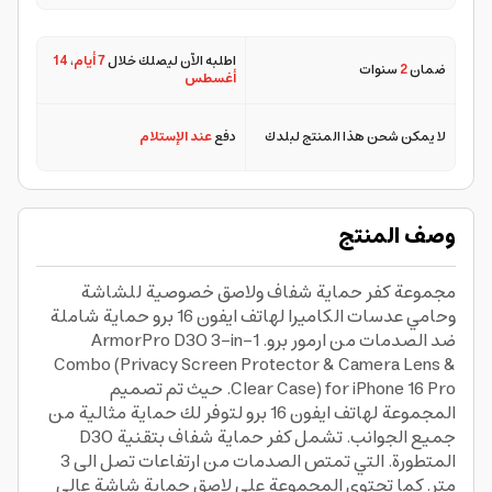
اطلبه الآن ليصلك خلال
7 أيام
،
14
ضمان
2
سنوات
أغسطس
لا يمكن شحن هذا المنتج لبلدك
دفع
عند الإستلام
وصف المنتج
مجموعة كفر حماية شفاف ولاصق خصوصية للشاشة
وحامي عدسات الكاميرا لهاتف ايفون 16 برو حماية شاملة
ضد الصدمات من ارمور برو. ArmorPro D3O 3-in-1
Combo (Privacy Screen Protector & Camera Lens &
Clear Case) for iPhone 16 Pro. حيث تم تصميم
المجموعة لهاتف ايفون 16 برو لتوفر لك حماية مثالية من
جميع الجوانب. تشمل كفر حماية شفاف بتقنية D3O
المتطورة. التي تمتص الصدمات من ارتفاعات تصل الى 3
متر. كما تحتوي المجموعة على لاصق حماية شاشة عالي