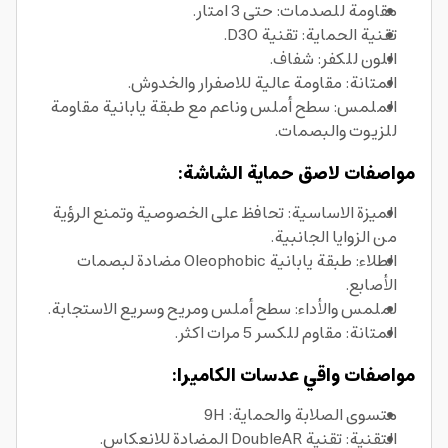
مقاومة للصدمات: حتى 3 امتار.
تقنية الحماية: تقنية D3O.
اللون للكفر: شفاف.
المتانة: مقاومة عالية للاصفرار والخدوش.
الملمس: سطح أملس وناعم مع طبقة يابانية مقاومة
للزيوت والبصمات.
مواصفات لاصق حماية الشاشة:
الميزة الاساسية: تحافظ على الخصوصية وتمنع الرؤية
من الزوايا الجانبية.
الطلاء: طبقة يابانية Oleophobic مضادة لبصمات
الأصابع.
لملمس والأداء: سطح أملس ومريح وسريع الاستجابة.
المتانة: مقاوم للكسر 5 مرات اكثر.
مواصفات واقي عدسات الكاميرا:
متسوى الصلابة والحماية: 9H
التقنية: تقنية DoubleAR المضادة للانعكاس.