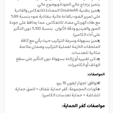
يتميز بزجاج عالي الجودة وبوضوح عالي.
يتميز بتقنية DoubleAR المضادة للانعكاس والقادرة
على تمرير الضوء بكفاءة عالية بنفاذية ضوء بنسبة 99%
مع طلاء كهربائي مضاد للانعكاس. مما يحافظ على جودة
الصور والفيديو ودقة الألوان بنسبة 100% دون التأثير
على أداء الكاميرا.
يتميز بسهولة وسرعة التركيب حيث يأتي مع كافة
الملحقات اللازمة لعملية التركيب وضمان ملاءمة
مثالية للعدسات.
يمكن تغييره أو إزالته بسهولة دون التأثير على سطح
الهاتف أو الكاميرات.
المواصفات:
التوافق: لجهاز ايفون 16 برو.
مكونات المجموعة: كفر حماية شفاف + لاصق حماية
للشاشة + حماية لعدسات الكاميرا.
مواصفات كفر الحماية: