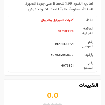
نفاذية الضوء: 99% للحفاظ على جودة الصورة.
المتانة: مقاومة عالية للصدمات والخدوش.
الفئة
:
كفرات الموبايل والجوال
العلامة
Armor Pro
التجارية
:
رقم
BD163DCPV1
الموديل
:
باركود
:
6975312013670
رقم
4073351
المنتج
:
التقييمات
0.0