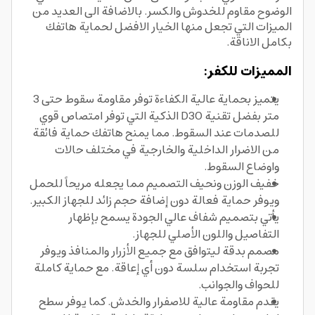
الوضوح مقاوم للخدوش والكسر. بالاضافة الى العديد من
الميزات التي تجعل منها الخيار الافضل لحماية هاتفك
بكامل الاناقة.
المميزات للكفر:
يتميز بحماية عالية الكفاءة توفر مقاومة سقوط حتى 3
متر بفضل تقنية D3O الذكية التي توفر امتصاص قوي
للصدمات عند السقوط. مما يمنح هاتفك حماية فائقة
من الاضرار الداخلية والخارجية في مختلف حالات
واوضاع السقوط.
خفيف الوزن ونحيف التصميم مما يجعله مريحاً للحمل
ويوفر حماية فعالة دون إضافة حجم زائد للجهاز الكبير.
يأتي بتصميم شفاف عالي الجودة يسمح بإظهار
التفاصيل واللون الأصلي للجهاز.
مصمم بدقة ليتوافق مع جميع الأزرار والمنافذ ويوفر
تجربة استخدام سلسة دون أي إعاقة. مع حماية كاملة
للحواف والجوانب.
يقدم مقاومة عالية للاصفرار والخدش. كما يوفر سطح