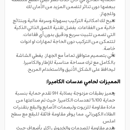
ببعضها دون تناثر لتضمن المزيد من الأمان لك
وللجهاز.
تتيح لك امكانية التركيب بسهولة وسرعة عالية وبنتائج
خالية من الفقاعات. بفضل تقنية اللصق الذاتي الذكية
التي تضمن تثبيت سريع ودقيق بدون أي فقاعات.
لتتمكن من التركيب دون الحاجة لمهارات او ادوات
خاصة.
تأتي بتصميم متوافق تماماً مع الجهاز. يغطي الشاشة
بالكامل مع ترك مساحة مناسبة للإطار والكاميرا.
ليحافظ على الشكل الأنيق والاستخدام المريح.
المميزات لحامي عدسات الكاميرا:
يتميز بطبقات مزدوجة بصلابة 9H تقدم حماية بنسبة
حماية 100% لعدسات الكاميرا. حيث تم صناعتها من
مادة مقاومة للزيوت ولبصمات الأصابع والبقع بتقنيات
الطلاء الكهربائي. مما يوفر مقاومة فائقة للبقع مع سطح
املس.
يقدم مقاومة للصدمات والخدوش اكثر بأضعاف حيث