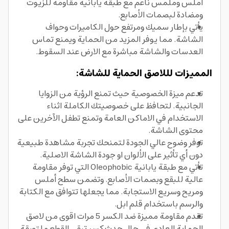
املس وملمس ناعم مع طبقة يابانية مقاومة للزيوت
ومضادة لبصمات الأصابع.
يأتي بإطار سميك ومرتفع حول الكاميرات وحواف
الشاشة. مما يوفر المزيد من الحماية ويمنع تماس
العدسات والشاشة مباشرة مع الارض عند السقوط.
المميزات لللاصق الحماية للشاشة:
تدعم ميزة الخصوصية حيث تمنع الرؤية من الزوايا
الجانبية. لتحافظ على خصوصيتك الكاملة اثناء
الاستخدام في الاماكن العامة وتمنع تطفل الآخرين على
محتوى الشاشة.
توفر وضوح عالي الجودة لتمنحك تجربة مشاهدة طبيعية
دون أي تأثير على الألوان او جودة الشاشة الاصلية.
تأتي مع طبقة يابانية Oleophobic التي توفر مقاومة
عالية للبقع وبصمات الأصابع. وتضمن سطح أملس
ومريح وسريع الاستجابة. مما يجعلها تتوافق مع الكتابة
والرسم باستخدام قلم ابل.
تقدم مقاومة مميزة ضد الكسر 5 مرات اقوى من لاصق
الحماية العادي في حال حدث كسر تبقى القطع ملتصقة