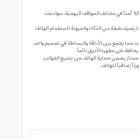
يوفر الكفر الشفاف حماية شاملة ضد الصدمات والخدوش بفضل خاماته عالية الجودة، مما يحافظ على هاتف سامسونج S24 آمناً في مختلف المواقف اليومية، سواء عند
ما يضيف طبقة من الذكاء والمرونة لاستخدام الهاتف
قت، مما يجمع بين الأناقة والبساطة في تصميم واحد.
حافظ على مظهره الأنيق دائماً.
ت ممتاز يضمن حماية الهاتف من جميع الجوانب.
ً إضافياً للهاتف.