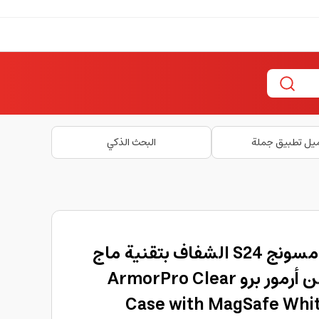
يل تطبيق جملة
البحث الذكي
كفر الحماية لهاتف سامسونج S24 الشفاف بتقنية ماج
سيف باللون الأبيض من أرمور برو ArmorPro Clear
Case with MagSafe Whi