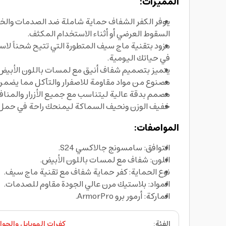
المميزات:
السقوط العرضي أو أثناء الاستخدام المكثف.
مزود بتقنية ماج سيف المتطورة التي تتيح شحناً لاسل
في حياتك اليومية.
يتميز بتصميم شفاف أنيق مع لمسات باللون الأبيض لي
مصنوع من مواد مقاومة للاصفرار والتآكل مما يضمن بق
مصمم بدقة عالية ليتناسب مع جميع الأزرار والمناف
خفيف الوزن ونحيف السماكة ليمنحك راحة في حمل الجه
المواصفات:
التوافق: سامسونج جالاكسي S24.
اللون: شفاف مع لمسات باللون الأبيض.
نوع الحماية: كفر حماية شفاف مع تقنية ماج سيف.
المواد: بلاستيك مرن عالي الجودة مقاوم للصدمات.
الماركة: أرمور برو ArmorPro.
الفئة
:
كفرات الموبايل والجوا