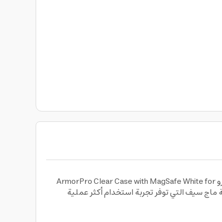
تمتع بحماية قوية وتصميم عصري مع كفر الحماية لهاتف سامسونج S24 الشفاف بتقنية ماج سيف باللون الأبيض من أرمور برو ArmorPro Clear Case with MagSafe White for
نية ماج سيف التي توفر تجربة استخدام أكثر عملية