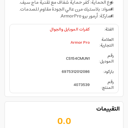
نوع الحماية: كفر حماية شفاف مع تقنية ماج سيف.
المواد: بلاستيك مرن عالي الجودة مقاوم للصدمات.
الماركة: أرمور برو ArmorPro.
الفئة
:
كفرات الموبايل والجوال
العلامة
Armor Pro
التجارية
:
رقم
CS154CMUN1
الموديل
:
باركود
:
6975312012086
رقم
4073539
المنتج
:
التقييمات
0.0