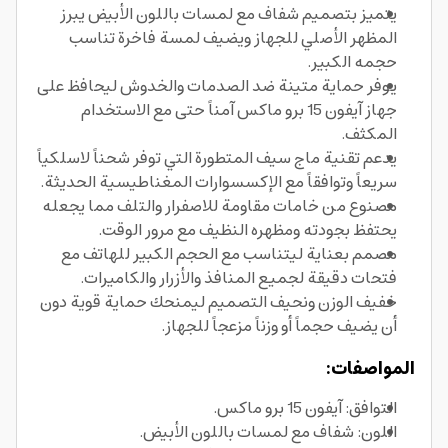
يتميز بتصميم شفاف مع لمسات باللون الأبيض يبرز
المظهر الأصلي للجهاز ويضيف لمسة فاخرة تناسب
حجمه الكبير.
يوفر حماية متينة ضد الصدمات والخدوش ليحافظ على
جهاز آيفون 15 برو ماكس آمناً حتى مع الاستخدام
المكثف.
يدعم تقنية ماج سيف المتطورة التي توفر شحناً لاسلكياً
سريعاً وتوافقاً مع الإكسسوارات المغناطيسية الحديثة.
مصنوع من خامات مقاومة للاصفرار والتلف مما يجعله
يحتفظ بجودته ومظهره النظيف مع مرور الوقت.
مصمم بعناية ليتناسب مع الحجم الكبير للهاتف مع
فتحات دقيقة لجميع المنافذ والأزرار والكاميرات.
خفيف الوزن ونحيف التصميم ليمنحك حماية قوية دون
أن يضيف حجماً أو وزناً مزعجاً للجهاز.
المواصفات:
التوافق: آيفون 15 برو ماكس.
اللون: شفاف مع لمسات باللون الأبيض.