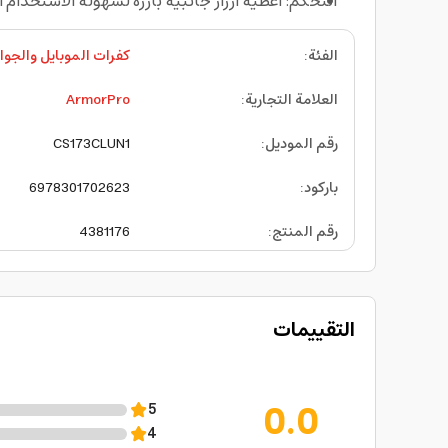
التحكم: أغطية أزرار جانبية بارزة لسهولة الاستخدام 
الفئة
:
كفرات الموبايل والجوا
العلامة التجارية
:
ArmorPro
رقم الموديل
:
CS173CLUN1
باركود
:
6978301702623
رقم المنتج
:
4381176
التقييمات
0.0
5
4