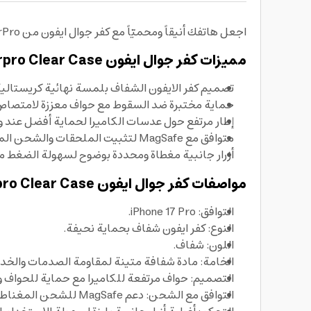
اجعل هاتفك أنيقاً ومحميّاً مع كفر جوال ايفون من ArmorPro بتصميم شفاف كريستالي وبنية نحيفة مختبرة للسقوط لتوفير حماية يومية دون زيادة في السماكة.
مميزات كفر جوال ايفون Armorpro Clear Case
تصميم كفر الايفون الشفاف بلمسة نهائية كريستالية 
حماية مختبرة ضد السقوط مع حواف معززة لامتصاص 
إطار مرتفع حول عدسات الكاميرا لحماية أفضل عند و
متوافق مع MagSafe لتثبيت الملحقات والشحن المغناطيسي بثبات.
أزرار جانبية مغطاة ومحددة بوضوح لسهولة الضغط م
مواصفات كفر جوال ايفون Armorpro Clear Case
التوافق: iPhone 17 Pro.
النوع: كفر ايفون شفاف بحماية نحيفة.
اللون: شفاف.
الخامة: مادة شفافة متينة لمقاومة الصدمات والخد
التصميم: حواف مرتفعة للكاميرا مع حماية للحواف وال
التوافق مع الشحن: دعم MagSafe للشحن المغناطيسي وتثبيت الإكسسوارات.