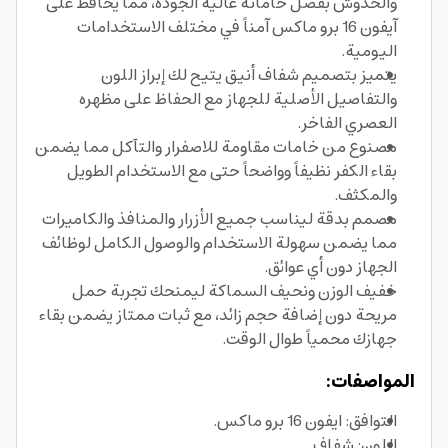
والخدوش بفضل خاماته عالية الجودة، مما يحافظ على
آيفون 16 برو ماكس آمناً في مختلف الاستخدامات
اليومية.
يتميز بتصميم شفاف أنيق يتيح لك إبراز اللون
والتفاصيل الأصلية للجهاز مع الحفاظ على مظهره
العصري الفاخر.
مصنوع من خامات مقاومة للاصفرار والتآكل مما يضمن
بقاء الكفر نظيفاً وواضحاً حتى مع الاستخدام الطويل
والمكثف.
مصمم بدقة ليناسب جميع الأزرار والمنافذ والكاميرات
مما يضمن سهولة الاستخدام والوصول الكامل لوظائف
الجهاز دون أي عوائق.
خفيف الوزن ونحيف السماكة ليمنحك تجربة حمل
مريحة دون إضافة حجم زائد، مع ثبات ممتاز يضمن بقاء
جهازك محمياً طوال الوقت.
المواصفات:
التوافق: ايفون 16 برو ماكس.
اللون: شفاف.