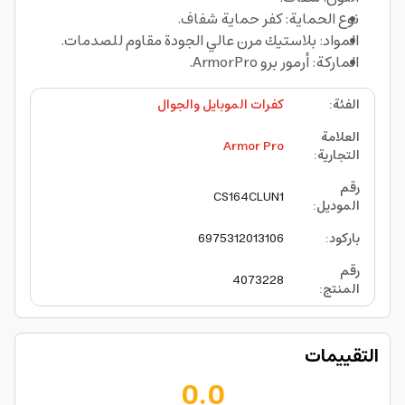
نوع الحماية: كفر حماية شفاف.
المواد: بلاستيك مرن عالي الجودة مقاوم للصدمات.
الماركة: أرمور برو ArmorPro.
الفئة
:
كفرات الموبايل والجوال
العلامة
Armor Pro
التجارية
:
رقم
CS164CLUN1
الموديل
:
باركود
:
6975312013106
رقم
4073228
المنتج
:
التقييمات
0.0