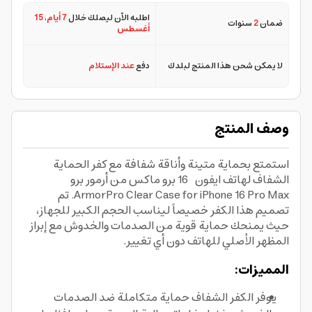
اطلبه الآن ليصلك خلال
7 أيام
،
15
ضمان
2
سنوات
أغسطس
لا يمكن شحن هذا المنتج لبلدك
دفع
عند الإستلام
وصف المنتج
استمتع بحماية متينة وأناقة شفافة مع كفر الحماية
الشفاف لهاتف ايفون 16 برو ماكس من أرمور برو
ArmorPro Clear Case for iPhone 16 Pro Max. تم
تصميم هذا الكفر خصيصاً ليناسب الحجم الكبير للجهاز،
حيث يمنحك حماية قوية من الصدمات والخدوش مع إبراز
المظهر الأصلي للهاتف دون أي تغيير.
المميزات:
يوفر الكفر الشفاف حماية متكاملة ضد الصدمات