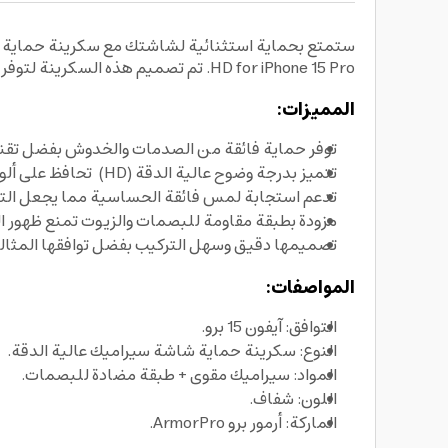
HD for iPhone 15 Pro. تم تصميم هذه السكرينة لتوفر أقصى درجات الأمان ضد الخدوش والصدمات، مع وضوح فائق يحافظ على تجربة العرض الأصلية لجهازك.
المميزات:
توفر حماية فائقة من الصدمات والخدوش بفضل تقنية
تتميز بدرجة وضوح عالية الدقة (HD) تحافظ على ألوان الشاشة الأصلية وسطوعها، مما يمنحك تجربة مشاهدة مثالية عند تصفح الإنترنت أو مشاهدة الفيديوهات أو الألعاب.
تدعم استجابة لمس فائقة الحساسية مما يجعل التفا
مزودة بطبقة مقاومة للبصمات والزيوت تمنع ظهور ا
تصميمها دقيق وسهل التركيب بفضل توافقها المثالي مع أبعاد آيفون 15 برو، لتمنحك تغطية كاملة للشا
المواصفات:
التوافق: آيفون 15 برو.
النوع: سكرينة حماية شاشة سيراميك عالية الدقة.
المواد: سيراميك مقوى + طبقة مضادة للبصمات.
اللون: شفاف.
الماركة: أرمور برو ArmorPro.