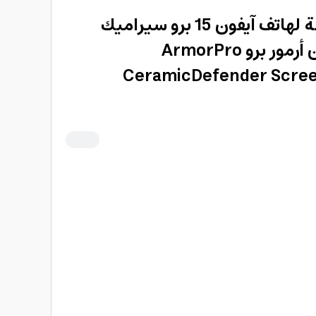
سكرينة حماية الشاشة لهاتف آيفون 15 برو سيراميك
ديفندر عالية الدقة من أرمور برو ArmorPro
CeramicDefender Scree