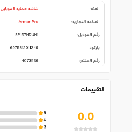
الفئة
:
شاشة حماية الموبايل
العلامة التجارية
:
Armor Pro
رقم الموديل
:
SP157HDUN1
باركود
:
6975312011249
رقم المنتج
:
4073536
التقييمات
0.0
5
4
3