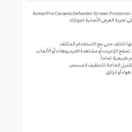
ستمتع بحماية استثنائية لشاشتك مع سكرينة حماية الشاشة لهاتف آيفون 15 برو سيراميك ديفندر عالية الدقة من أرمور برو ArmorPro CeramicDefender Screen Protector
ها للتلف حتى مع الاستخدام المكثف.
طبيعية تماماً.
تقليل الحاجة للتنظيف المستمر.