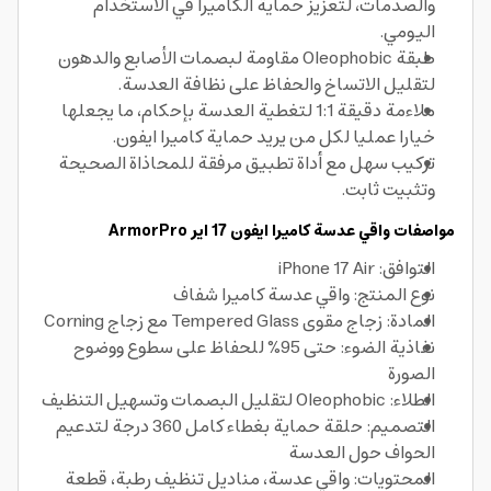
والصدمات، لتعزيز حماية الكاميرا في الاستخدام
اليومي.
طبقة Oleophobic مقاومة لبصمات الأصابع والدهون
لتقليل الاتساخ والحفاظ على نظافة العدسة.
ملاءمة دقيقة 1:1 لتغطية العدسة بإحكام، ما يجعلها
خيارا عمليا لكل من يريد حماية كاميرا ايفون.
تركيب سهل مع أداة تطبيق مرفقة للمحاذاة الصحيحة
وتثبيت ثابت.
مواصفات واقي عدسة كاميرا ايفون 17 اير ArmorPro
التوافق: iPhone 17 Air
نوع المنتج: واقي عدسة كاميرا شفاف
المادة: زجاج مقوى Tempered Glass مع زجاج Corning
نفاذية الضوء: حتى 95% للحفاظ على سطوع ووضوح
الصورة
الطلاء: Oleophobic لتقليل البصمات وتسهيل التنظيف
التصميم: حلقة حماية بغطاء كامل 360 درجة لتدعيم
الحواف حول العدسة
المحتويات: واقي عدسة، مناديل تنظيف رطبة، قطعة