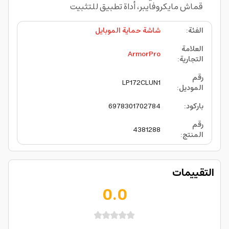
قماش مايكروفايبر، أداة تطبيق للتثبيت
الفئة
:
شاشة حماية الموبايل
العلامة
ArmorPro
التجارية
:
رقم
LP172CLUN1
الموديل
:
باركود
:
6978301702784
رقم
4381288
المنتج
:
التقييمات
0.0