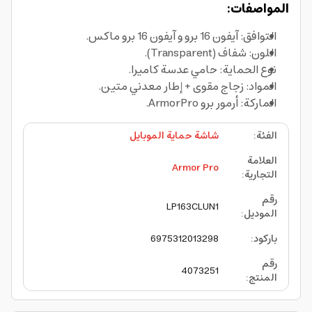
المواصفات:
التوافق: آيفون 16 برو و آيفون 16 برو ماكس.
اللون: شفاف (Transparent).
نوع الحماية: حامي عدسة كاميرا.
المواد: زجاج مقوى + إطار معدني متين.
الماركة: أرمور برو ArmorPro.
الفئة
:
شاشة حماية الموبايل
العلامة
Armor Pro
التجارية
:
رقم
LP163CLUN1
الموديل
:
باركود
:
6975312013298
رقم
4073251
المنتج
: