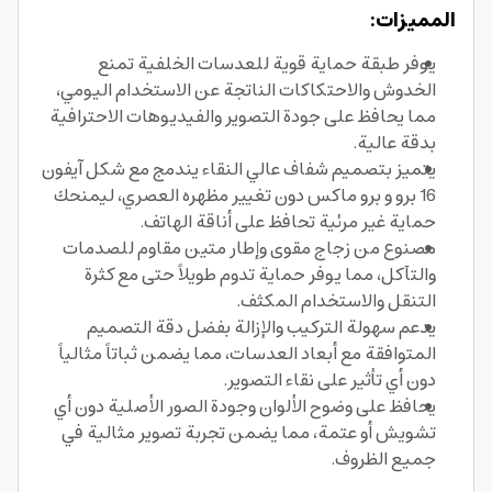
المميزات:
يوفر طبقة حماية قوية للعدسات الخلفية تمنع
الخدوش والاحتكاكات الناتجة عن الاستخدام اليومي،
مما يحافظ على جودة التصوير والفيديوهات الاحترافية
بدقة عالية.
يتميز بتصميم شفاف عالي النقاء يندمج مع شكل آيفون
16 برو و برو ماكس دون تغيير مظهره العصري، ليمنحك
حماية غير مرئية تحافظ على أناقة الهاتف.
مصنوع من زجاج مقوى وإطار متين مقاوم للصدمات
والتآكل، مما يوفر حماية تدوم طويلاً حتى مع كثرة
التنقل والاستخدام المكثف.
يدعم سهولة التركيب والإزالة بفضل دقة التصميم
المتوافقة مع أبعاد العدسات، مما يضمن ثباتاً مثالياً
دون أي تأثير على نقاء التصوير.
يحافظ على وضوح الألوان وجودة الصور الأصلية دون أي
تشويش أو عتمة، مما يضمن تجربة تصوير مثالية في
جميع الظروف.