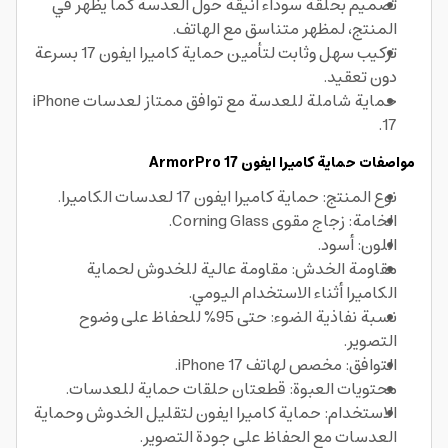
تصميم بحلقة سوداء أنيقة حول العدسة كما يظهر في
المنتج، لمظهر متناسق مع الهاتف.
تركيب سهل وثابت لتأمين حماية كاميرا ايفون 17 بسرعة
دون تعقيد.
حماية شاملة للعدسة مع توافق ممتاز لعدسات iPhone
17.
مواصفات حماية كاميرا ايفون 17 ArmorPro
نوع المنتج: حماية كاميرا ايفون 17 لعدسات الكاميرا.
الخامة: زجاج مقوى Corning Glass.
اللون: أسود.
مقاومة الخدش: مقاومة عالية للخدوش لحماية
الكاميرا أثناء الاستخدام اليومي.
نسبة نفاذية الضوء: حتى 95% للحفاظ على وضوح
التصوير.
التوافق: مخصص لهاتف iPhone 17.
محتويات العبوة: قطعتان حلقات حماية للعدسات.
الاستخدام: حماية كاميرا ايفون لتقليل الخدوش وحماية
العدسات مع الحفاظ على جودة التصوير.