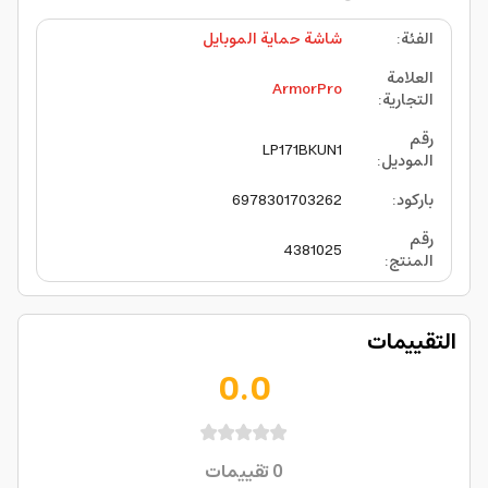
الفئة
:
شاشة حماية الموبايل
العلامة
ArmorPro
التجارية
:
رقم
LP171BKUN1
الموديل
:
باركود
:
6978301703262
رقم
4381025
المنتج
:
التقييمات
0.0
0
تقييمات