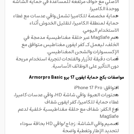
الأصلي مع حواف مرتفعة للمساعدة في حماية الشاشة
ووحدة الكاميرا.
حماية مخصصة للكاميرا تشمل واقي عدسات مع غطاء
حماية لمنطقة الكاميرا، لتقليل الخدوش أثناء
الاستخدام اليومي.
دعم MagSafe عبر حلقة مغناطيسية مدمجة في
الخلف، ليعمل كـ كفر ايفون مغناطيس متوافق مع
الإكسسوارات والشحن المغناطيسي.
قصات دقيقة للأزرار والفتحات لتجربة استخدام مريحة
دون التأثير على الوظائف الأساسية.
مواصفات بكج حماية ايفون 17 برو Armorpro Basic
التوافق: iPhone 17 Pro
محتويات العبوة: واقي شاشة HD، واقي عدسات كاميرا،
غطاء حماية للكاميرا، كفر ايفون شفاف
نوع الكفر: شفاف مع حلقة مغناطيسية خلفية لدعم
MagSafe
تصميم واقي الشاشة: زجاج/واقي HD بحافة سوداء
لتحديد الإطار وتغطية واضحة