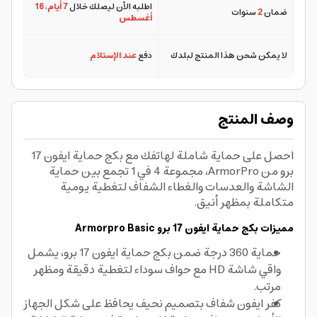
اطلبه الآن ليصلك خلال
7 أيام
،
16
ضمان
2
سنوات
أغسطس
لا يمكن شحن هذا المنتج لبلدك
دفع
عند الإستلام
وصف المنتج
احصل على حماية شاملة لهاتفك مع بكج حماية ايفون 17
برو من ArmorPro، مجموعة 4 في 1 تجمع بين حماية
الشاشة والعدسات والغطاء الشفاف لتغطية يومية
متكاملة بمظهر أنيق.
مميزات بكج حماية ايفون 17 برو Armorpro Basic
حماية 360 درجة ضمن بكج حماية ايفون 17 برو، يشمل
واقي شاشة HD مع حواف سوداء لتغطية دقيقة ومظهر
مرتب.
كفر ايفون شفاف بتصميم نحيف يحافظ على شكل الجهاز