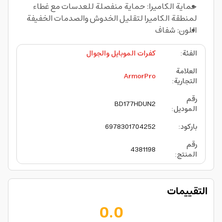
حماية الكاميرا: حماية منفصلة للعدسات مع غطاء
لمنطقة الكاميرا لتقليل الخدوش والصدمات الخفيفة
اللون: شفاف
الفئة
:
كفرات الموبايل والجوال
العلامة
ArmorPro
التجارية
:
رقم
BD177HDUN2
الموديل
:
باركود
:
6978301704252
رقم
4381198
المنتج
:
التقييمات
0.0