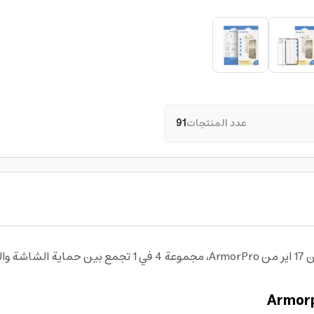
عدد المنتجات
91
احصل على حماية متكاملة لهاتفك مع بكج حماية ايفون 17 اير