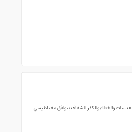
 من ArmorPro، مجموعة 4 في 1 تجمع بين حماية الشاشة والعدسات والغطاء والكفر الشفاف بتوافق مغناطيسي