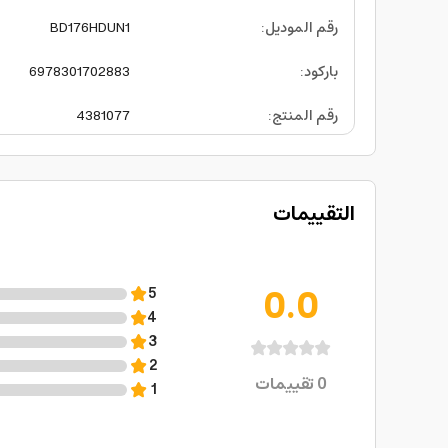
رقم الموديل
:
BD176HDUN1
باركود
:
6978301702883
رقم المنتج
:
4381077
التقييمات
0.0
5
4
3
2
0
تقييمات
1