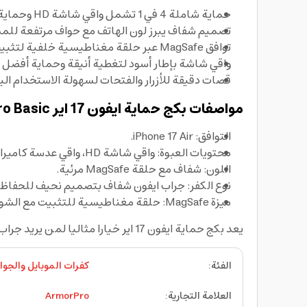
حماية شاملة 4 في 1 تشمل واقي شاشة HD وحماية عدسة الكاميرا ودرع تغطية لمنطقة الكاميرا مع كفر ايفون شفاف.
تصميم شفاف يبرز لون الهاتف مع حواف مرتفعة للمس
توافق MagSafe عبر حلقة مغناطيسية خلفية لتثبيت الملحقات والشحن المغناطيسي بثبات.
واقي شاشة بإطار أسود لتغطية أنيقة وحماية أفضل
قصات دقيقة للأزرار والفتحات لسهولة الاستخدام اليو
مواصفات بكج حماية ايفون 17 اير Armorpro Basic
التوافق: iPhone 17 Air.
محتويات العبوة: واقي شاشة HD، واقي عدسة كاميرا، درع حماية لغطاء الكاميرا، كفر ايفون شفاف متوافق مع MagSafe.
اللون: شفاف مع حلقة MagSafe مرئية.
نوع الكفر: جراب ايفون شفاف بتصميم نحيف للحفاظ 
ميزة MagSafe: حلقة مغناطيسية للتثبيت مع الشواحن والإكسسوارات المغناطيسية.
يعد بكج حماية ايفون 17 اير خيارا مثاليا لمن يريد جراب ايفون شفاف مع حماية متكاملة للشاشة والكاميرا ضمن مجموعة واحدة.
الفئة
:
كفرات الموبايل والجوا
العلامة التجارية
:
ArmorPro