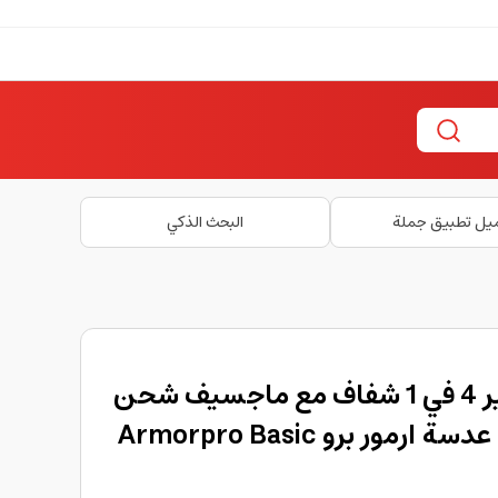
يل تطبيق جملة
البحث الذكي
بكج حماية ايفون 17 اير 4 في 1 شفاف مع ماجسيف شحن
مغناطيسي مع حماية عدسة ارمور برو Armorpro Basic