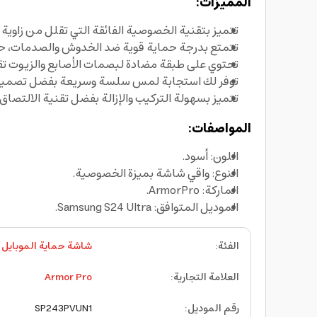
المميزات:
تتميز بتقنية الخصوصية الفائقة التي تقلل من زاوية 
تتمتع بدرجة حماية قوية ضد الخدوش والصدمات، حي
تحتوي على طبقة مضادة لبصمات الأصابع والزيوت تقل
توفر لك استجابة لمس سلسة وسريعة بفضل تصميمها ال
تتميز بسهولة التركيب والإزالة بفضل تقنية الالتصاق
المواصفات:
اللون: أسود.
النوع: واقي شاشة بميزة الخصوصية.
الماركة: ArmorPro.
الموديل المتوافق: Samsung S24 Ultra.
الفئة
:
شاشة حماية الموبايل
العلامة التجارية
:
Armor Pro
رقم الموديل
:
SP243PVUN1