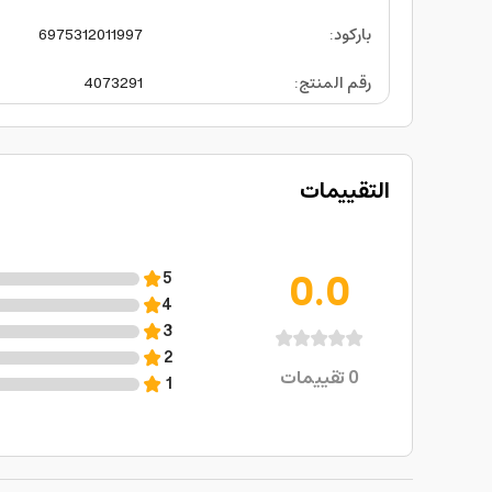
باركود
:
6975312011997
رقم المنتج
:
4073291
التقييمات
0.0
5
4
3
2
0
تقييمات
1