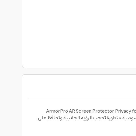
ع بحماية وخصوصية متكاملة مع سكرينة حماية الشاشة بميزة الخصوصية لهاتف سامسونج S24 ألترا من أرمور برو ArmorPro AR Screen Protector Privacy for
نية خصوصية متطورة تحجب الرؤية الجانبية وتحافظ على