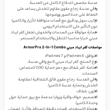
عدسة مخصص للدفاع الكامل عن العدسة.
واقي عدسة زجاج مقوى مقاوم للخدش يساعد على
الحفاظ على حدة الصور ووضوحها.
تركيب سهل ودقيق مع قصات متوافقة للأزرار والكاميرا
دون التأثير على الاستخدام اليومي.
حماية موثوقة من الصدمات والخدوش تجعل كفر ايباد
ميني خيارا مناسبا للتنقل والاستخدام المستمر.
مواصفات كفر ايباد ميني ArmorPro 2-In-1 Combo
التوافق: iPad mini 6 و iPad mini 7.
نوع المنتج: كفر ايباد ميني 6 مع واقي عدسة.
الخامة: كفر شفاف مع دعم حماية D3O لامتصاص
الصدمات.
واقي العدسة: زجاج مقوى فائق الشفافية لمقاومة
الخدش وحماية عدسة الكاميرا.
اللون: شفاف.
التصميم: حواف واقية وزوايا مدعمة مع بروز حماية حول
وحدة الكاميرا.
سهولة الاستخدام: قصات دقيقة للمنافذ والأزرار لضمان