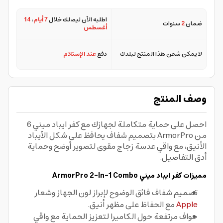
اطلبه الآن ليصلك خلال
7 أيام
،
14
ضمان
2
سنوات
أغسطس
لا يمكن شحن هذا المنتج لبلدك
دفع
عند الإستلام
وصف المنتج
احصل على حماية متكاملة لجهازك مع كفر ايباد ميني 6
من ArmorPro بتصميم شفاف يحافظ على شكل الآيباد
الأنيق، مع واقي عدسة زجاج مقوى لتصوير أوضح وحماية
أدق التفاصيل.
مميزات كفر ايباد ميني ArmorPro 2-In-1 Combo
تصميم شفاف فائق الوضوح لإبراز لون الجهاز وشعار
Apple
مع الحفاظ على مظهر أنيق.
حواف مرتفعة حول الكاميرا لتعزيز الحماية مع واقي