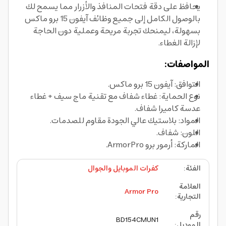
يحافظ على دقة فتحات المنافذ والأزرار مما يسمح لك
بالوصول الكامل إلى جميع وظائف آيفون 15 برو ماكس
بسهولة، ليمنحك تجربة مريحة وعملية دون الحاجة
لإزالة الغطاء.
المواصفات:
التوافق: آيفون 15 برو ماكس.
نوع الحماية: غطاء شفاف مع تقنية ماج سيف + غطاء
عدسة كاميرا شفاف.
المواد: بلاستيك عالي الجودة مقاوم للصدمات.
اللون: شفاف.
الماركة: أرمور برو ArmorPro.
الفئة
:
كفرات الموبايل والجوال
العلامة
Armor Pro
التجارية
:
رقم
BD154CMUN1
الموديل
: