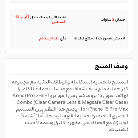
اطلبه الآن ليصلك خلال
7 أيام
،
13
ضمان
2
سنوات
أغسطس
لا يمكن شحن هذا المنتج لبلدك
دفع
عند الإستلام
وصف المنتج
استمتع بالحماية المتكاملة والوظائف الذكية مع مجموعة
كفر حماية ماج سيف شفاف مع عدسات حماية للكاميرا
لهاتف ايفون 15 برو ماكس من أرمور برو ArmorPro 2-in-1
Combo (Clear Camera Lens & Magsafe Clear Case)
for iPhone 15 Pro Max. يجمع هذا الطقم بين التصميم
العصري النحيف والحماية القوية، ليمنحك أماناً شاملاً
لجهازك مع الحفاظ على مظهره الأنيق ودعمه لأحدث
التقنيات.