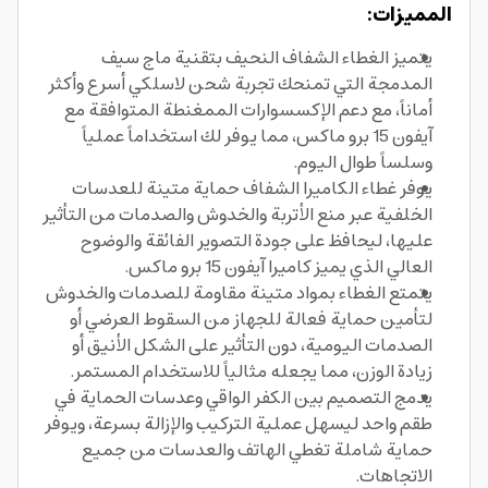
المميزات:
يتميز الغطاء الشفاف النحيف بتقنية ماج سيف
المدمجة التي تمنحك تجربة شحن لاسلكي أسرع وأكثر
أماناً، مع دعم الإكسسوارات الممغنطة المتوافقة مع
آيفون 15 برو ماكس، مما يوفر لك استخداماً عملياً
وسلساً طوال اليوم.
يوفر غطاء الكاميرا الشفاف حماية متينة للعدسات
الخلفية عبر منع الأتربة والخدوش والصدمات من التأثير
عليها، ليحافظ على جودة التصوير الفائقة والوضوح
العالي الذي يميز كاميرا آيفون 15 برو ماكس.
يتمتع الغطاء بمواد متينة مقاومة للصدمات والخدوش
لتأمين حماية فعالة للجهاز من السقوط العرضي أو
الصدمات اليومية، دون التأثير على الشكل الأنيق أو
زيادة الوزن، مما يجعله مثالياً للاستخدام المستمر.
يدمج التصميم بين الكفر الواقي وعدسات الحماية في
طقم واحد ليسهل عملية التركيب والإزالة بسرعة، ويوفر
حماية شاملة تغطي الهاتف والعدسات من جميع
الاتجاهات.